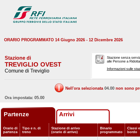
ORARIO PROGRAMMATO 14 Giugno 2026 - 12 Dicembre 2026
Stazione di
Stazione senza serviz
alle Persone a Ridotta 
TREVIGLIO OVEST
Informazioni sulle staz
Comune di Treviglio
Nell'ora selezionata
04.00
non sono prev
Ora impostata: 05.00
Partenze
Arrivi
Orario di
Tipo e n. di
Stazione di arrivo
Binario
Classi e
partenza
treno
(orario di arrivo)
programmato
bordo