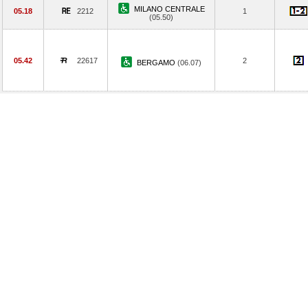
MILANO CENTRALE
05.18
2212
1
(05.50)
05.42
22617
2
BERGAMO
(06.07)