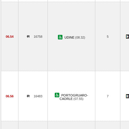
06.54
16758
5
UDINE
(08.32)
PORTOGRUARO-
06.56
16483
7
CAORLE
(07.55)