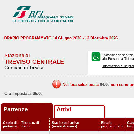
ORARIO PROGRAMMATO 14 Giugno 2026 - 12 Dicembre 2026
Stazione di
Stazione con servizio
alle Persone a Ridotta 
TREVISO CENTRALE
Informazioni sulla pre
Comune di Treviso
Nell'ora selezionata
04.00
non sono prev
Ora impostata: 06.00
Partenze
Arrivi
Orario di
Tipo e n. di
Stazione di arrivo
Binario
Clas
partenza
treno
(orario di arrivo)
programmato
bor