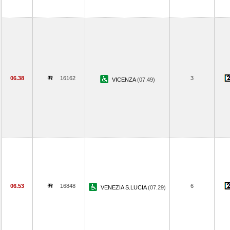
06.38
16162
3
VICENZA
(07.49)
06.53
16848
6
VENEZIA S.LUCIA
(07.29)