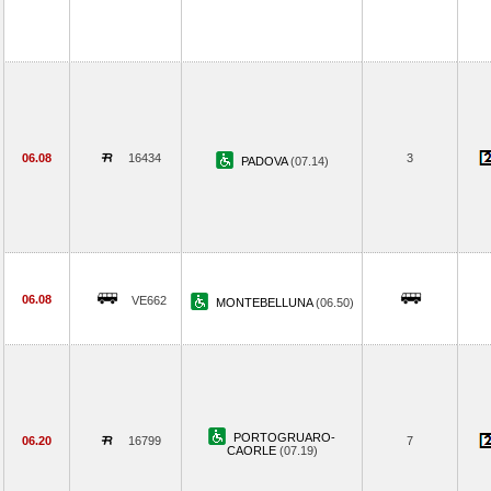
06.08
16434
3
PADOVA
(07.14)
06.08
VE662
MONTEBELLUNA
(06.50)
PORTOGRUARO-
06.20
16799
7
CAORLE
(07.19)