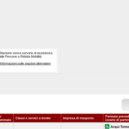
Stazione senza servizio di assistenza
alle Persone a Ridotta Mobilità.
Informazioni sulle stazioni alternative
o
Fermate preced
Classi e servizi a bordo
Impresa di trasporto
ammato
(orario di parte
Acqui Term