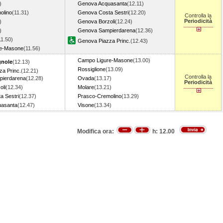
)
Genova Acquasanta
(12.11)
olino
(11.31)
Genova Costa Sestri
(12.20)
Controlla la
Periodicità
)
Genova Borzoli
(12.24)
)
Genova Sampierdarena
(12.36)
11.50)
Genova Piazza Princ.
(12.43)
re-Masone
(11.56)
Campo Ligure-Masone
(13.00)
gnole
(12.13)
Rossiglione
(13.09)
a Princ.
(12.21)
Controlla la
ierdarena
(12.28)
Ovada
(13.17)
Periodicità
oli
(12.34)
Molare
(13.21)
a Sestri
(12.37)
Prasco-Cremolino
(13.29)
uasanta
(12.47)
Visone
(13.34)
Modifica ora:
h:
12.00