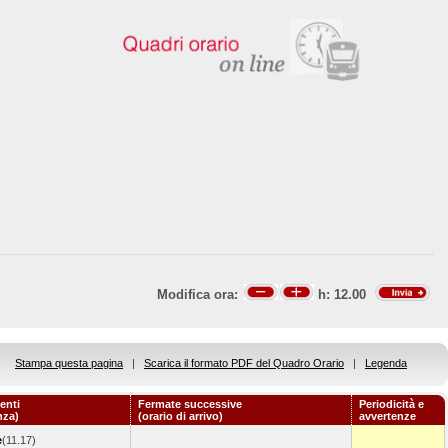
Modifica ora:
h:
12.00
Stampa questa pagina
|
Scarica il formato PDF del Quadro Orario
|
Legenda
enti
Fermate successive
Periodicità e
nza)
(orario di arrivo)
avvertenze
e
(11.17)