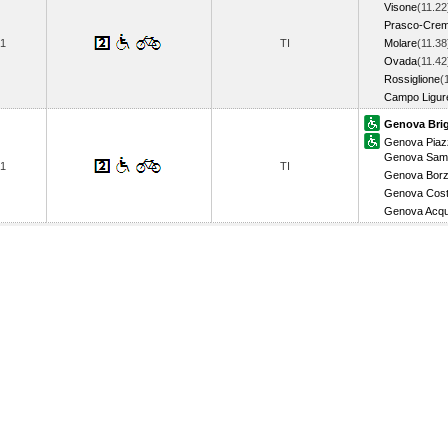
Visone
(11.22
Prasco-Crem
1
TI
Molare
(11.38
Ovada
(11.42
Rossiglione
(
Campo Ligu
Genova Bri
Genova Piazz
Genova Samp
1
TI
Genova Borz
Genova Cost
Genova Acq