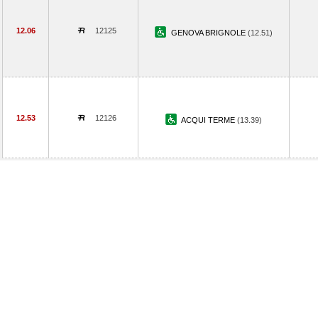
12.06
12125
GENOVA BRIGNOLE
(12.51)
12.53
12126
ACQUI TERME
(13.39)