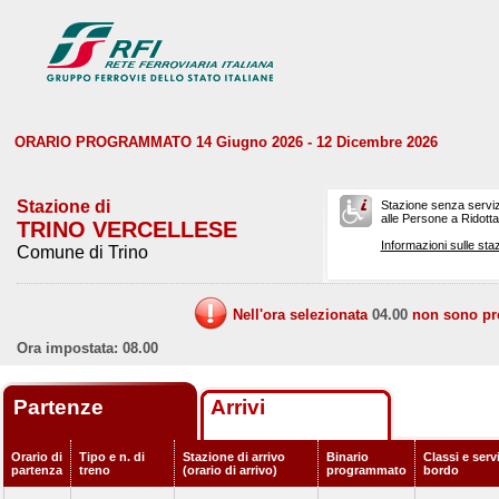
ORARIO PROGRAMMATO 14 Giugno 2026 - 12 Dicembre 2026
Stazione di
Stazione senza serviz
alle Persone a Ridotta 
TRINO VERCELLESE
Informazioni sulle staz
Comune di Trino
Nell'ora selezionata
04.00
non sono prev
Ora impostata: 08.00
Partenze
Arrivi
Orario di
Tipo e n. di
Stazione di arrivo
Binario
Classi e servi
partenza
treno
(orario di arrivo)
programmato
bordo