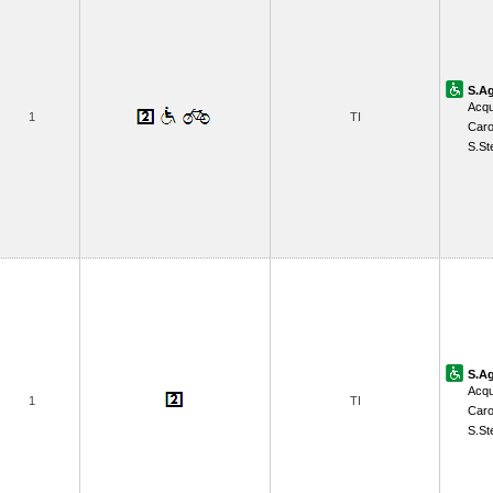
S.Ag
Acqu
1
TI
Caro
S.St
S.Ag
Acqu
1
TI
Caro
S.St