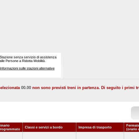
Stazione senza servizio di assistenza
alle Persone a Ridotta Mobilità.
Informazioni sulle stazioni alternative
selezionata
00.00
non sono previsti treni in partenza. Di seguito i primi tr
inario
Fermate
Classi e servizi a bordo
Impresa di trasporto
rogrammato
(orario 