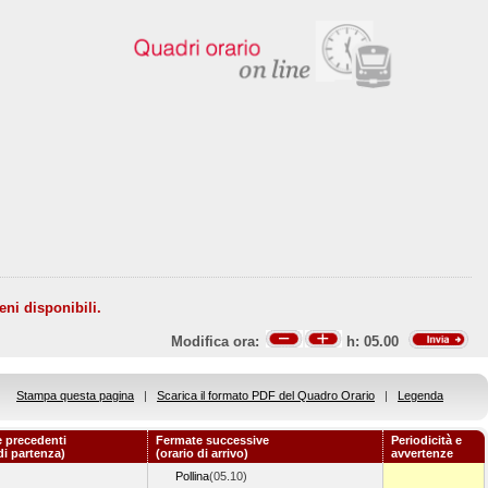
eni disponibili.
Modifica ora:
h:
05.00
Stampa questa pagina
|
Scarica il formato PDF del Quadro Orario
|
Legenda
 precedenti
Fermate successive
Periodicità e
di partenza)
(orario di arrivo)
avvertenze
Pollina
(05.10)