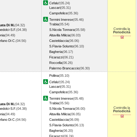
Cefalu'
(05.24)
Lascari
(05.31)
Campofelice
(05.36)
Termini Imerese
(05.46)
Trabia
(05.54)
ata Di M.
(04.32)
Controlla la
edolci-S.F.
(04.38)
S.Nicola Tonnara
(05.58)
Periodicità
nia
(04.49)
Altavilla Milicia
(06.03)
efano Di C.
(04.56)
Casteldaccia
(06.06)
S.Flavia-Solunto
(06.10)
Bagheria
(06.17)
Ficarazzi
(06.21)
Roccella
(06.26)
Palermo Brancaccio
(06.30)
Pollina
(05.10)
Cefalu'
(05.24)
Lascari
(05.31)
Campofelice
(05.36)
Termini Imerese
(05.48)
Trabia
(05.56)
ata Di M.
(04.32)
Controlla la
edolci-S.F.
(04.38)
S.Nicola Tonnara
(06.00)
Periodicità
nia
(04.49)
Altavilla Milicia
(06.05)
efano Di C.
(04.56)
Casteldaccia
(06.09)
S.Flavia-Solunto
(06.13)
Bagheria
(06.20)
Ficarazzi
(06.24)