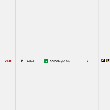
05.55
12316
1
SAVONA
(08.20)