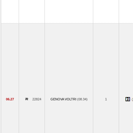
06.27
22824
GENOVA VOLTRI
(08.34)
1