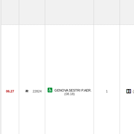
GENOVA SESTRI P.AER.
06.27
22824
1
(08.18)