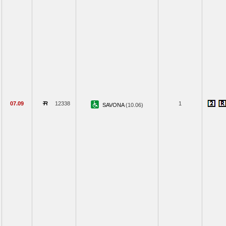
07.09
12338
1
SAVONA
(10.06)