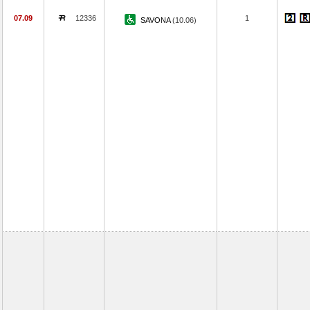
07.09
12336
1
SAVONA
(10.06)