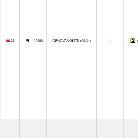
06.21
22880
GENOVA VOLTRI
(08.34)
1