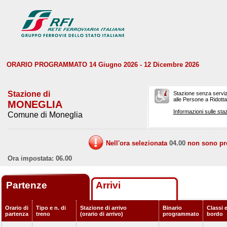
ORARIO PROGRAMMATO 14 Giugno 2026 - 12 Dicembre 2026
Stazione di
Stazione senza serviz
alle Persone a Ridotta 
MONEGLIA
Informazioni sulle staz
Comune di Moneglia
Nell'ora selezionata
04.00
non sono prev
Ora impostata: 06.00
Partenze
Arrivi
Orario di
Tipo e n. di
Stazione di arrivo
Binario
Classi e
partenza
treno
(orario di arrivo)
programmato
bordo