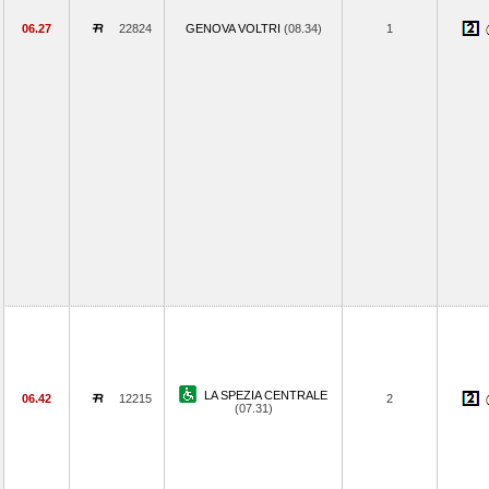
06.27
22824
GENOVA VOLTRI
(08.34)
1
LA SPEZIA CENTRALE
06.42
12215
2
(07.31)