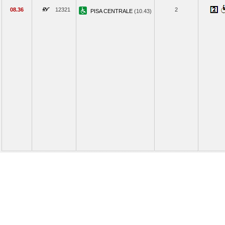
08.36
12321
2
PISA CENTRALE
(10.43)