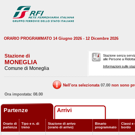
ORARIO PROGRAMMATO 14 Giugno 2026 - 12 Dicembre 2026
Stazione di
Stazione senza serviz
alle Persone a Ridotta 
MONEGLIA
Informazioni sulle staz
Comune di Moneglia
Nell'ora selezionata
07.00
non sono prev
Ora impostata: 08.00
Partenze
Arrivi
Orario di
Tipo e n. di
Stazione di arrivo
Binario
Classi e 
partenza
treno
(orario di arrivo)
programmato
bordo