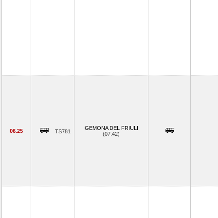
GEMONA DEL FRIULI
06.25
TS781
(07.42)