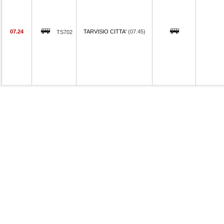
07.24
TARVISIO CITTA'
(07.45)
TS702