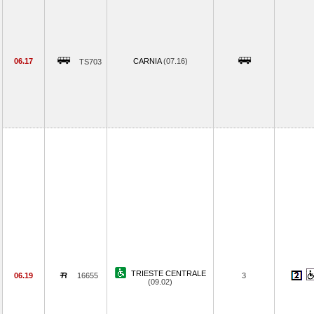
06.17
CARNIA
(07.16)
TS703
TRIESTE CENTRALE
06.19
16655
3
(09.02)