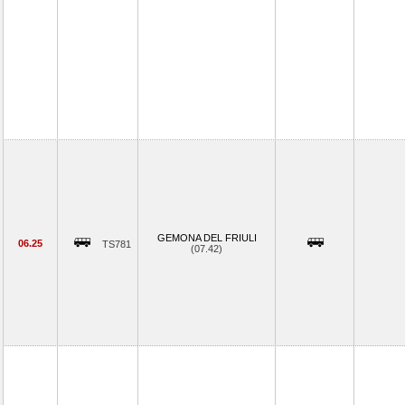
GEMONA DEL FRIULI
06.25
TS781
(07.42)