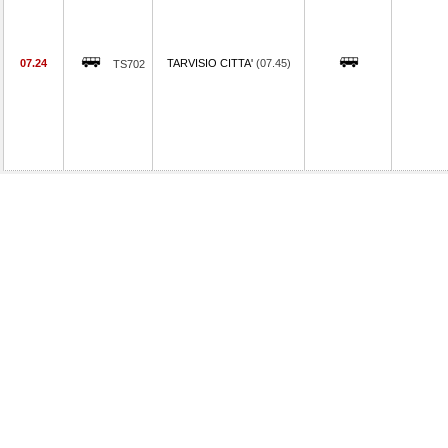
07.24
TARVISIO CITTA'
(07.45)
TS702