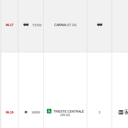
06.17
CARNIA
(07.16)
TS703
TRIESTE CENTRALE
06.19
16655
3
(09.02)