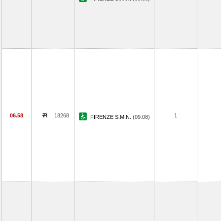
06.58
18268
1
FIRENZE S.M.N.
(09.08)