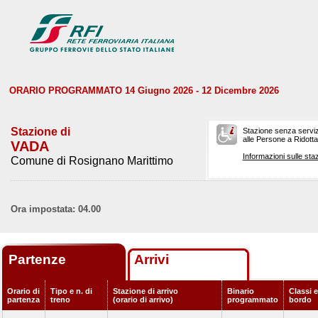
ORARIO PROGRAMMATO 14 Giugno 2026 - 12 Dicembre 2026
Stazione di
Stazione senza serviz
alle Persone a Ridotta 
VADA
Informazioni sulle staz
Comune di Rosignano Marittimo
Ora impostata: 04.00
Partenze
Arrivi
Orario di
Tipo e n. di
Stazione di arrivo
Binario
Classi e
partenza
treno
(orario di arrivo)
programmato
bordo