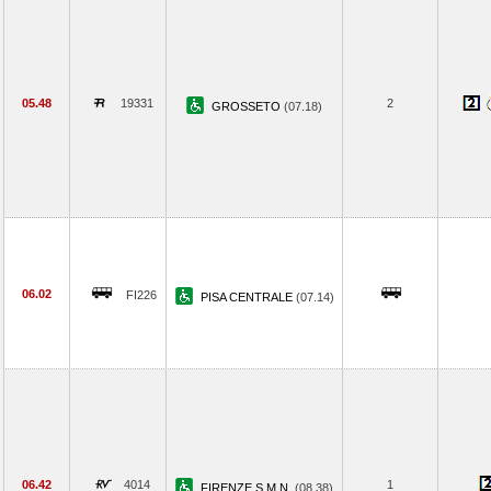
05.48
19331
2
GROSSETO
(07.18)
06.02
FI226
PISA CENTRALE
(07.14)
06.42
4014
1
FIRENZE S.M.N.
(08.38)