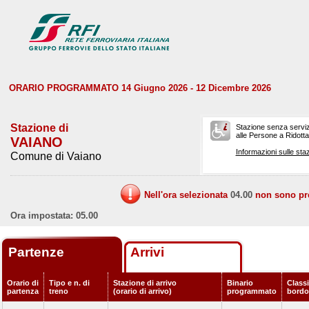
ORARIO PROGRAMMATO 14 Giugno 2026 - 12 Dicembre 2026
Stazione di
Stazione senza serviz
alle Persone a Ridotta 
VAIANO
Informazioni sulle staz
Comune di Vaiano
Nell'ora selezionata
04.00
non sono prev
Ora impostata: 05.00
Partenze
Arrivi
Orario di
Tipo e n. di
Stazione di arrivo
Binario
Classi
partenza
treno
(orario di arrivo)
programmato
bordo