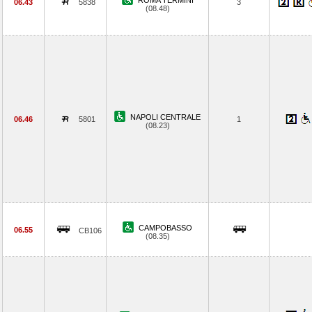
ROMA TERMINI
06.43
5838
3
(08.48)
NAPOLI CENTRALE
06.46
5801
1
(08.23)
CAMPOBASSO
06.55
CB106
(08.35)