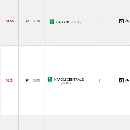
04.55
5816
3
CASSINO
(05.30)
NAPOLI CENTRALE
05.24
5803
2
(07.01)