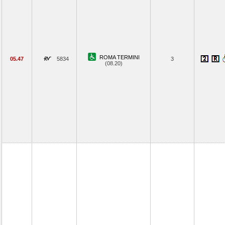
ROMA TERMINI
05.47
5834
3
(08.20)