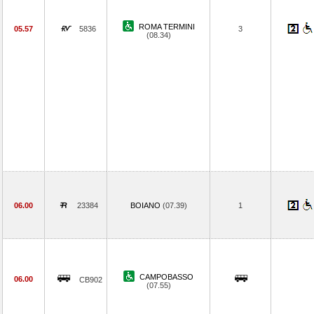
ROMA TERMINI
05.57
5836
3
(08.34)
06.00
23384
BOIANO
(07.39)
1
CAMPOBASSO
06.00
CB902
(07.55)