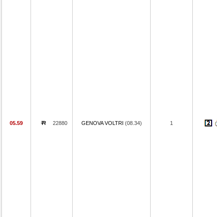
05.59
22880
GENOVA VOLTRI
(08.34)
1