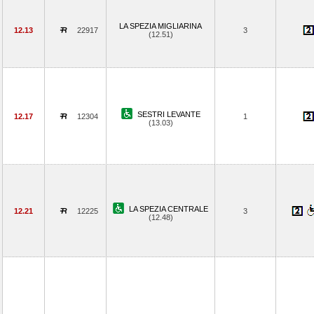
LA SPEZIA MIGLIARINA
12.13
22917
3
(12.51)
SESTRI LEVANTE
12.17
12304
1
(13.03)
LA SPEZIA CENTRALE
12.21
12225
3
(12.48)