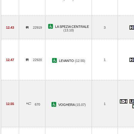
LA SPEZIA CENTRALE
12.43
22919
3
(13.10)
12.47
22920
1
LEVANTO
(12.55)
12.55
1
670
VOGHERA
(15.07)