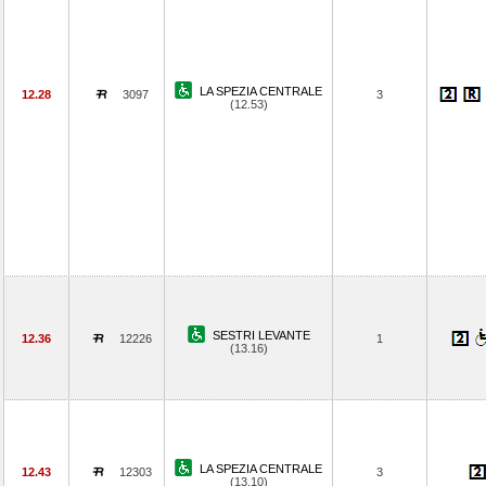
LA SPEZIA CENTRALE
12.28
3097
3
(12.53)
SESTRI LEVANTE
12.36
12226
1
(13.16)
LA SPEZIA CENTRALE
12.43
12303
3
(13.10)