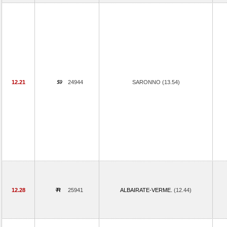
12.21
24944
SARONNO (13.54)
12.28
25941
ALBAIRATE-VERME.
(12.44)