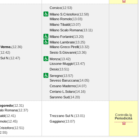
Corsico
(12.53)
Milano S.Cristoforo
(12.58)
Milano Romolo
(13.03)
Milano Tibaldi
(13.07)
Milano Scalo Romana
(13.11)
Milano Forlanini
(13.20)
Milano Lambrate
(13.25)
-Verme.
(12.36)
Milano Greco Pirelli
(13.32)
(12.42)
Sesto S.Giovanni
(13.36)
Sul N.
(12.47)
Monza
(13.42)
Lissone-Muggio'
(13.47)
Desio
(13.51)
Seregno
(13.57)
Seveso Baruccana
(14.05)
Cesano Maderno
(14.07)
Ceriano L.Solaro
(14.16)
Saronno Sud
(14.20)
ogoredo
(12.31)
calo Romana
(12.37)
Controlla la
aldi
(12.41)
Trezzano Sul N.
(13.01)
Periodicità
omolo
(12.45)
Gaggiano
(13.07)
ristoforo
(12.51)
12.55)