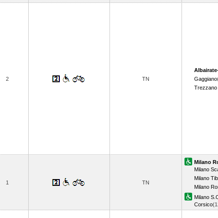
Albairate
2
TN
Gaggiano
Trezzano 
Milano R
Milano S
Milano Tib
1
TN
Milano R
Milano S.C
Corsico
(