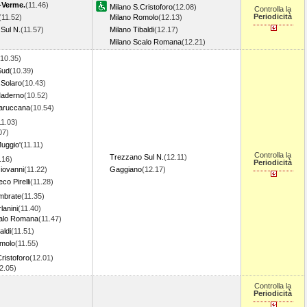
-Verme.
(11.46)
Milano S.Cristoforo
(12.08)
Controlla la
Periodicità
(11.52)
Milano Romolo
(12.13)
Sul N.
(11.57)
Milano Tibaldi
(12.17)
Milano Scalo Romana
(12.21)
(10.35)
Sud
(10.39)
.Solaro
(10.43)
aderno
(10.52)
aruccana
(10.54)
11.03)
07)
uggio'
(11.11)
Controlla la
Trezzano Sul N.
(12.11)
.16)
Periodicità
iovanni
(11.22)
Gaggiano
(12.17)
co Pirelli
(11.28)
mbrate
(11.35)
lanini
(11.40)
calo Romana
(11.47)
aldi
(11.51)
omolo
(11.55)
ristoforo
(12.01)
12.05)
Controlla la
Periodicità