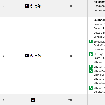
Albairate
2
TN
Gaggiano
Trezzano 
Saronno
Saronno 
Ceriano L
Cesano M
Seveso B
Seregno
(
Desio
(11.
Lissone-M
Monza
(11
1
TN
Sesto S.G
Milano Gre
Milano La
Milano For
Milano S
Milano Tib
Milano R
Milano S.C
Corsico
(
1
TN