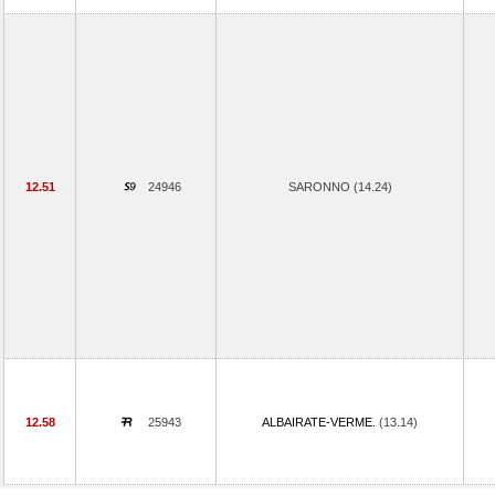
12.51
24946
SARONNO (14.24)
12.58
25943
ALBAIRATE-VERME.
(13.14)