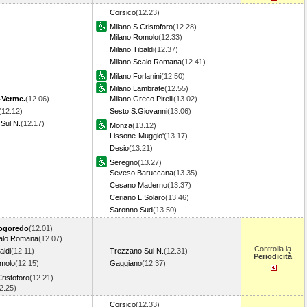
Corsico
(12.23)
Milano S.Cristoforo
(12.28)
Milano Romolo
(12.33)
Milano Tibaldi
(12.37)
Milano Scalo Romana
(12.41)
Milano Forlanini
(12.50)
Milano Lambrate
(12.55)
-Verme.
(12.06)
Milano Greco Pirelli
(13.02)
(12.12)
Sesto S.Giovanni
(13.06)
Sul N.
(12.17)
Monza
(13.12)
Lissone-Muggio'
(13.17)
Desio
(13.21)
Seregno
(13.27)
Seveso Baruccana
(13.35)
Cesano Maderno
(13.37)
Ceriano L.Solaro
(13.46)
Saronno Sud
(13.50)
ogoredo
(12.01)
calo Romana
(12.07)
Controlla la
aldi
(12.11)
Trezzano Sul N.
(12.31)
Periodicità
omolo
(12.15)
Gaggiano
(12.37)
ristoforo
(12.21)
12.25)
Corsico
(12.33)