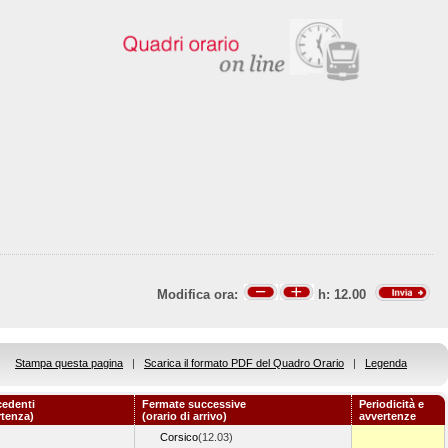
Modifica ora:
h:
12.00
Stampa questa pagina
|
Scarica il formato PDF del Quadro Orario
|
Legenda
cedenti
Fermate successive
Periodicità e
rtenza)
(orario di arrivo)
avvertenze
Corsico
(12.03)