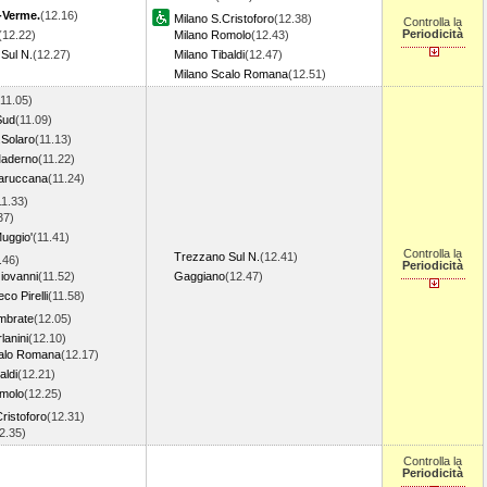
-Verme.
(12.16)
Milano S.Cristoforo
(12.38)
Controlla la
Periodicità
(12.22)
Milano Romolo
(12.43)
Sul N.
(12.27)
Milano Tibaldi
(12.47)
Milano Scalo Romana
(12.51)
(11.05)
Sud
(11.09)
.Solaro
(11.13)
aderno
(11.22)
aruccana
(11.24)
11.33)
37)
uggio'
(11.41)
Controlla la
Trezzano Sul N.
(12.41)
.46)
Periodicità
iovanni
(11.52)
Gaggiano
(12.47)
co Pirelli
(11.58)
mbrate
(12.05)
lanini
(12.10)
calo Romana
(12.17)
aldi
(12.21)
omolo
(12.25)
ristoforo
(12.31)
12.35)
Controlla la
Periodicità