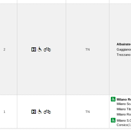
Albairate
2
TN
Gaggiano
Trezzano 
Milano R
Milano S
Milano Tib
1
TN
Milano R
Milano S.C
Corsico
(