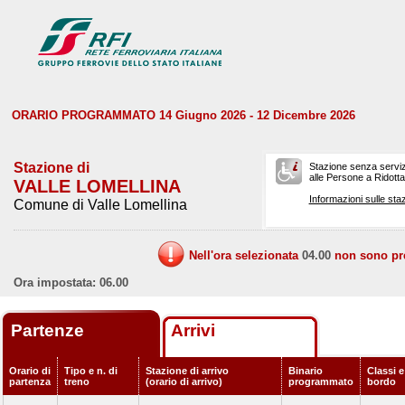
ORARIO PROGRAMMATO 14 Giugno 2026 - 12 Dicembre 2026
Stazione di
Stazione senza serviz
alle Persone a Ridotta 
VALLE LOMELLINA
Informazioni sulle staz
Comune di Valle Lomellina
Nell'ora selezionata
04.00
non sono prev
Ora impostata: 06.00
Partenze
Arrivi
Orario di
Tipo e n. di
Stazione di arrivo
Binario
Classi e
partenza
treno
(orario di arrivo)
programmato
bordo