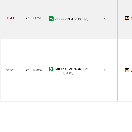
06.43
11251
2
ALESSANDRIA
(07.13)
MILANO ROGOREDO
06.51
10024
1
(08.04)