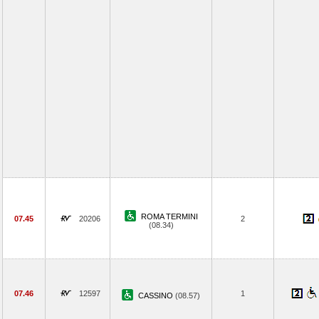
ROMA TERMINI
07.45
20206
2
(08.34)
07.46
12597
1
CASSINO
(08.57)