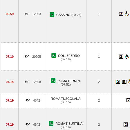
06.59
12593
1
CASSINO
(08.24)
COLLEFERRO
07.10
20205
1
(07.19)
ROMA TERMINI
07.14
12598
2
(07.51)
ROMA TUSCOLANA
07.19
4842
2
(08.15)
ROMA TIBURTINA
07.19
4842
2
(08.16)