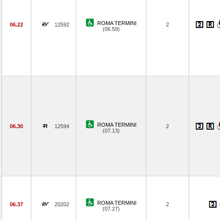
ROMA TERMINI
06.22
12592
2
(06.59)
ROMA TERMINI
06.30
12594
2
(07.13)
ROMA TERMINI
06.37
20202
2
(07.27)