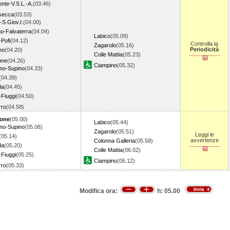
nte-V.S.L.-A.
(03.46)
secca
(03.53)
a-S.Giov.I.
(04.00)
o-Falvaterra
(04.04)
Labico
(05.09)
Pofi
(04.12)
Controlla la
Zagarolo
(05.16)
Periodicità
no
(04.20)
Colle Mattia
(05.23)
one
(04.26)
Ciampino
(05.32)
ino-Supino
(04.33)
(04.39)
la
(04.45)
-Fiuggi
(04.50)
rro
(04.58)
none
(05.00)
Labico
(05.44)
ino-Supino
(05.08)
Zagarolo
(05.51)
Leggi le
(05.14)
avvertenze
Colonna Galleria
(05.58)
la
(05.20)
Colle Mattia
(06.02)
-Fiuggi
(05.25)
Ciampino
(06.12)
rro
(05.33)
Modifica ora:
h:
05.00