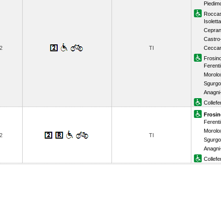
Piedimo
Rocca
Isolett
Cepran
Castro-
2
TI
Cecca
Frosin
Ferent
Morolo
Sgurgo
Anagni
Collefe
Frosi
Ferent
Morolo
2
TI
Sgurgo
Anagni
Collefe