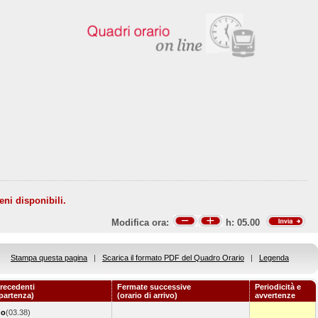
eni disponibili.
Modifica ora:
h:
05.00
Stampa questa pagina
|
Scarica il formato PDF del Quadro Orario
|
Legenda
recedenti
Fermate successive
Periodicità e
 partenza)
(orario di arrivo)
avvertenze
no
(03.38)