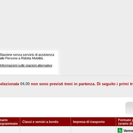
Stazione senza servizio di assistenza
alle Persone a Ridotta Mobilità.
Informazioni sulle stazioni alternative
selezionata
04.00
non sono previsti treni in partenza. Di seguito i primi tr
nario
Fermate 
Classi e servizi a bordo
Impresa di trasporto
rogrammato
(orario d
Vares