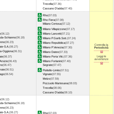
Trecella
(07.36)
Cassano D'adda
(07.40)
Rho
(07.03)
Rho Fiera
(07.08)
Milano Certosa
(07.12)
Milano Villapizzone
(07.17)
e
(06.12)
Milano Lancetti
(07.21)
da-Schianno
(06.18)
Milano P.Garib.Sott.
(07.24)
onno
(06.23)
Milano Repubblica
(07.27)
Controlla la
ate-S.A.
(06.27)
Milano P.Venezia
(07.30)
Periodicità
ia-Oggiona
(06.31)
Milano Dateo
(07.33)
Leggi le
ate
(06.37)
Milano Porta Vitt.
(07.36)
avvertenze
Arsizio
(06.43)
Milano Forlanini
(07.40)
no
(06.47)
Segrate
(07.47)
rate
(06.51)
Pioltello-Limito
(07.51)
iago
(06.54)
Vignate
(07.55)
Melzo
(07.59)
Pozzuolo Martesana
(08.03)
Trecella
(08.06)
Cassano D'adda
(08.10)
e
(06.12)
da-Schianno
(06.18)
onno
(06.23)
ate-S.A.
(06.27)
Rho
(07.03)