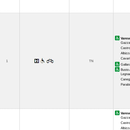
Vares
Gazza
Castr
Albizz
Cavar
1
TN
Gallar
Busto 
Legna
Caneg
Parab
Vares
Gazza
Castr
Albizz