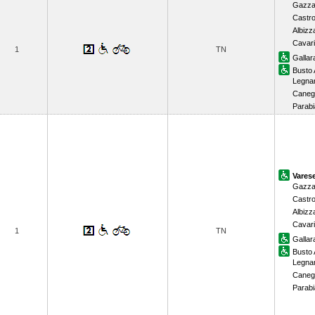
Gazza
Castr
Albizz
Cavar
1
TN
Gallar
Busto 
Legna
Caneg
Parab
Vares
Gazza
Castr
Albizz
Cavar
1
TN
Gallar
Busto 
Legna
Caneg
Parab