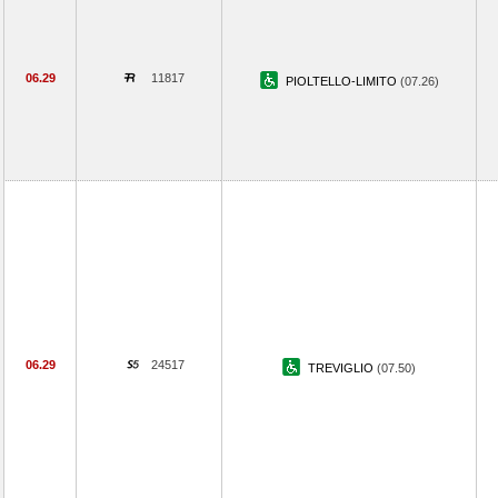
06.29
11817
PIOLTELLO-LIMITO
(07.26)
06.29
24517
TREVIGLIO
(07.50)