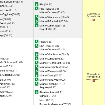
da-Schianno
(05.48)
Rho
(06.33)
onno
(05.53)
Rho Fiera
(06.38)
ate-S.A.
(05.57)
Milano Certosa
(06.42)
Controlla la
ia-Oggiona
(06.01)
Periodicità
Milano Villapizzone
(06.47)
ate
(06.07)
Milano P.Garibaldi
(06.56)
Arsizio
(06.13)
Milano Lambrate
(07.15)
no
(06.17)
Segrate
(07.22)
rate
(06.21)
iago
(06.24)
Rho
(06.33)
Rho Fiera
(06.38)
Milano Certosa
(06.42)
Milano Villapizzone
(06.47)
e
(05.42)
Milano Lancetti
(06.51)
da-Schianno
(05.48)
Milano P.Garib.Sott.
(06.54)
onno
(05.53)
Milano Repubblica
(06.57)
ate-S.A.
(05.57)
Milano P.Venezia
(07.00)
Controlla la
ia-Oggiona
(06.01)
Milano Dateo
(07.03)
Periodicità
ate
(06.07)
Milano Porta Vitt.
(07.06)
Arsizio
(06.13)
Milano Forlanini
(07.10)
no
(06.17)
Segrate
(07.17)
rate
(06.21)
Pioltello-Limito
(07.21)
iago
(06.24)
Vignate
(07.25)
Melzo
(07.29)
Pozzuolo Martesana
(07.33)