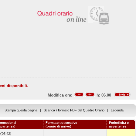
eni disponibili.
Modifica ora:
h:
06.00
Stampa questa pagina
|
Scarica il formato PDF del Quadro Orario
|
Legenda
precedenti
Fermate successive
Periodicità e
i partenza)
(orario di arrivo)
avvertenze
e
(05.42)