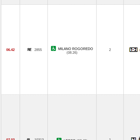
MILANO ROGOREDO
06.42
2855
2
(08.26)
07.03
10313
1