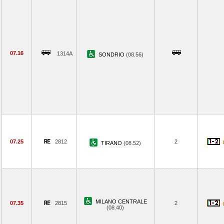
07.16
1314A
SONDRIO
(08.56)
07.25
2812
2
TIRANO
(08.52)
MILANO CENTRALE
07.35
2815
2
(08.40)