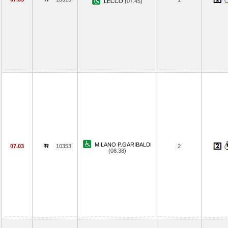
LECCO
(07.45)
MILANO P.GARIBALDI
07.03
10353
2
(08.38)