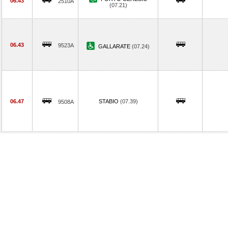
06.43
2510A
(07.21)
06.43
9523A
GALLARATE
(07.24)
06.47
STABIO
(07.39)
9508A