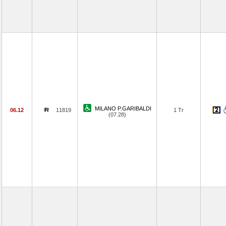
MILANO P.GARIBALDI
06.12
11819
1 Tr
(07.28)