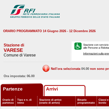
ORARIO PROGRAMMATO 14 Giugno 2026 - 12 Dicembre 2026
Stazione di
Stazione con servizio
alle Persone a Ridotta 
VARESE
Informazioni sulla pre
Comune di Varese
Nell'ora selezionata
04.00
non sono prev
Ora impostata: 06.00
Partenze
Arrivi
Orario di
Tipo e n. di
Stazione di arrivo
Binario
Classi e
partenza
treno
(orario di arrivo)
programmato
bordo