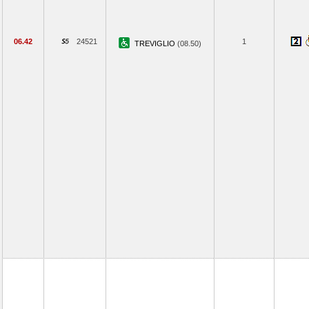
06.42
24521
1
TREVIGLIO
(08.50)