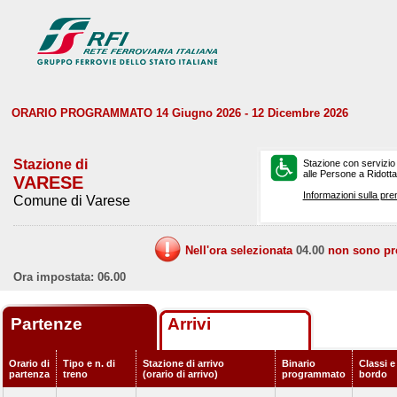
ORARIO PROGRAMMATO 14 Giugno 2026 - 12 Dicembre 2026
Stazione di
Stazione con servizio
alle Persone a Ridotta 
VARESE
Informazioni sulla pre
Comune di Varese
Nell'ora selezionata
04.00
non sono prev
Ora impostata: 06.00
Partenze
Arrivi
Orario di
Tipo e n. di
Stazione di arrivo
Binario
Classi e
partenza
treno
(orario di arrivo)
programmato
bordo