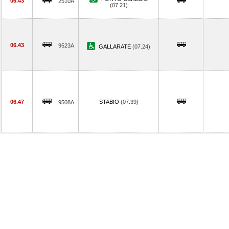
06.43
2510A
(07.21)
06.43
9523A
GALLARATE
(07.24)
06.47
STABIO
(07.39)
9508A