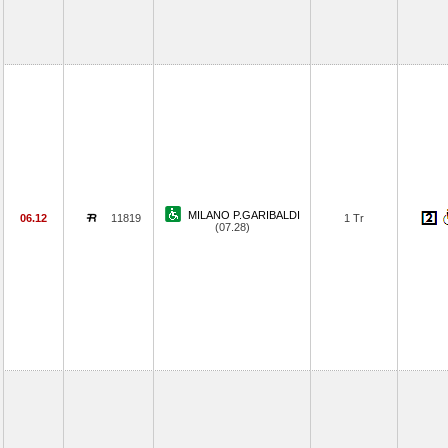
MILANO P.GARIBALDI
06.12
11819
1 Tr
(07.28)