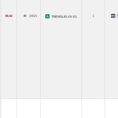
06.42
24521
1
TREVIGLIO
(08.50)