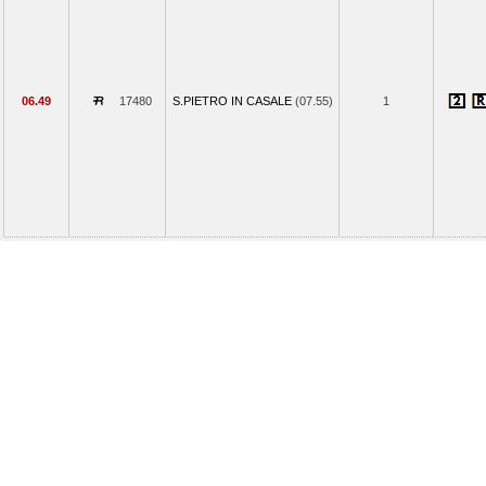
06.49
17480
S.PIETRO IN CASALE
(07.55)
1