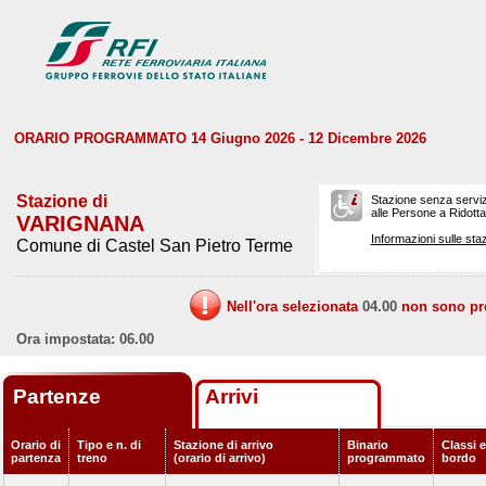
ORARIO PROGRAMMATO 14 Giugno 2026 - 12 Dicembre 2026
Stazione di
Stazione senza serviz
alle Persone a Ridotta 
VARIGNANA
Informazioni sulle staz
Comune di Castel San Pietro Terme
Nell'ora selezionata
04.00
non sono prev
Ora impostata: 06.00
Partenze
Arrivi
Orario di
Tipo e n. di
Stazione di arrivo
Binario
Classi e
partenza
treno
(orario di arrivo)
programmato
bordo