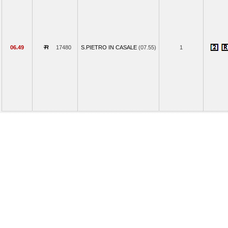
06.49
17480
S.PIETRO IN CASALE
(07.55)
1