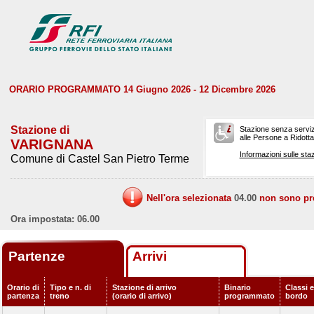
ORARIO PROGRAMMATO 14 Giugno 2026 - 12 Dicembre 2026
Stazione di
Stazione senza serviz
alle Persone a Ridotta 
VARIGNANA
Informazioni sulle staz
Comune di Castel San Pietro Terme
Nell'ora selezionata
04.00
non sono prev
Ora impostata: 06.00
Partenze
Arrivi
Orario di
Tipo e n. di
Stazione di arrivo
Binario
Classi e
partenza
treno
(orario di arrivo)
programmato
bordo