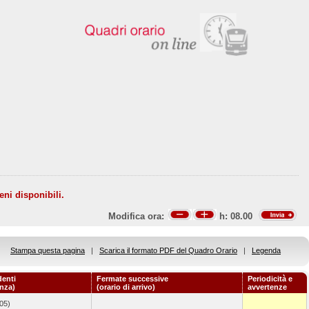
eni disponibili.
Modifica ora:
h:
08.00
Stampa questa pagina
|
Scarica il formato PDF del Quadro Orario
|
Legenda
denti
Fermate successive
Periodicità e
enza)
(orario di arrivo)
avvertenze
05)