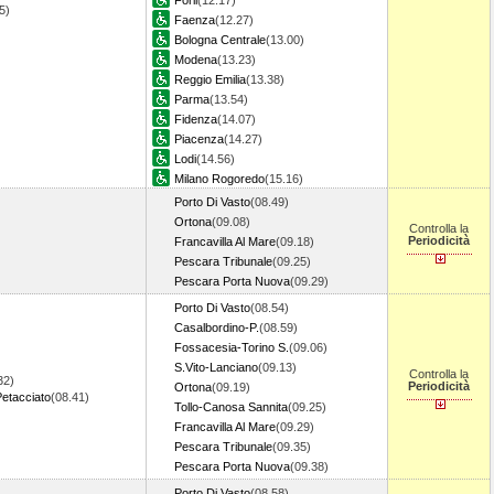
Forli
(12.17)
05)
Faenza
(12.27)
Bologna Centrale
(13.00)
Modena
(13.23)
Reggio Emilia
(13.38)
Parma
(13.54)
Fidenza
(14.07)
Piacenza
(14.27)
Lodi
(14.56)
Milano Rogoredo
(15.16)
Porto Di Vasto
(08.49)
Ortona
(09.08)
Controlla la
Periodicità
Francavilla Al Mare
(09.18)
Pescara Tribunale
(09.25)
Pescara Porta Nuova
(09.29)
Porto Di Vasto
(08.54)
Casalbordino-P.
(08.59)
Fossacesia-Torino S.
(09.06)
S.Vito-Lanciano
(09.13)
Controlla la
32)
Periodicità
Ortona
(09.19)
etacciato
(08.41)
Tollo-Canosa Sannita
(09.25)
Francavilla Al Mare
(09.29)
Pescara Tribunale
(09.35)
Pescara Porta Nuova
(09.38)
Porto Di Vasto
(08.58)