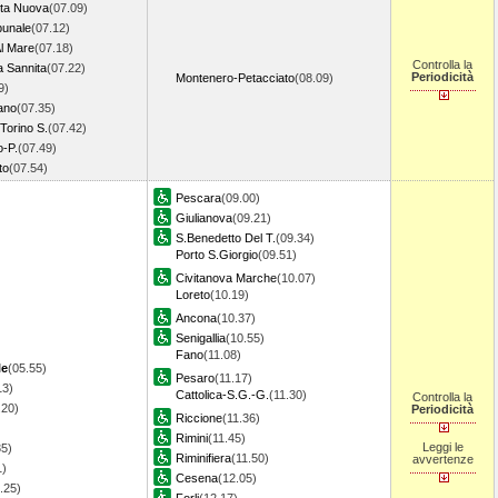
ta Nuova
(07.09)
bunale
(07.12)
Al Mare
(07.18)
Controlla la
a Sannita
(07.22)
Periodicità
Montenero-Petacciato
(08.09)
9)
ano
(07.35)
Torino S.
(07.42)
o-P.
(07.49)
to
(07.54)
Pescara
(09.00)
Giulianova
(09.21)
S.Benedetto Del T.
(09.34)
Porto S.Giorgio
(09.51)
Civitanova Marche
(10.07)
Loreto
(10.19)
Ancona
(10.37)
Senigallia
(10.55)
Fano
(11.08)
le
(05.55)
Pesaro
(11.17)
13)
Cattolica-S.G.-G.
(11.30)
Controlla la
.20)
Periodicità
Riccione
(11.36)
Rimini
(11.45)
Leggi le
35)
Riminifiera
(11.50)
avvertenze
1)
Cesena
(12.05)
.25)