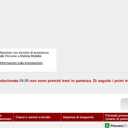
Stazione con servizio di assistenza
alle Persone a Ridotta Mobilità.
Informazioni sulla prenotazione
selezionata
04.00
non sono previsti treni in partenza. Di seguito i primi tr
io
Fermate prece
Classi e servizi a bordo
Impresa di trasporto
rammato
(orario di part
Pescara
(07.