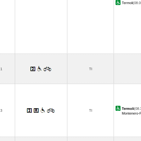
Termoli
(08.
1
TI
Termoli
(08.
3
TI
Montenero-P