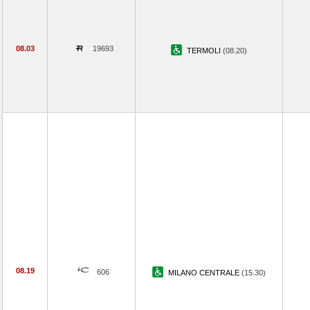
08.03
19693
TERMOLI
(08.20)
08.19
606
MILANO CENTRALE
(15.30)