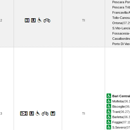
Pescara Por
Pescara Tri
Francavilla 
Tollo-Canos
2
TI
Ortona
(07.2
S.Vito-Lanci
Fossacesia-
Casalbordin
Porto Di Vas
Bari Centra
Molfetta
(06.
Bisceglie
(06
Trani
(06.27)
3
TI
Barletta
(06.
Foggia
(07.1
S.Severo
(07