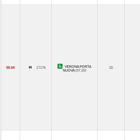
VERONA PORTA
05.04
17176
20
NUOVA
(07.20)