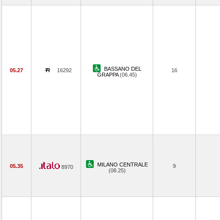
BASSANO DEL
05.27
16292
16
GRAPPA
(06.45)
MILANO CENTRALE
05.35
9
8970
(08.25)