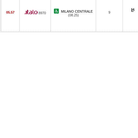
MILANO CENTRALE
05.57
9
8970
(08.25)