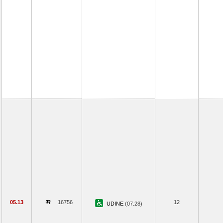
05.13
16756
12
UDINE
(07.28)