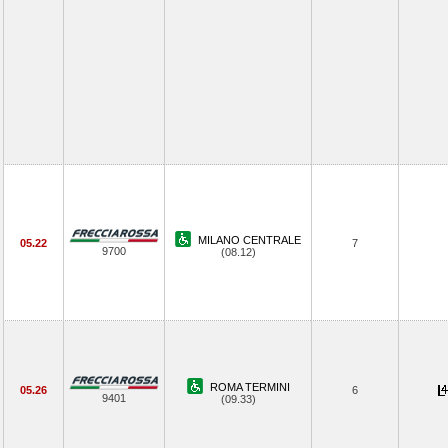
MILANO CENTRALE
05.22
7
9700
(08.12)
ROMA TERMINI
05.26
6
9401
(09.33)