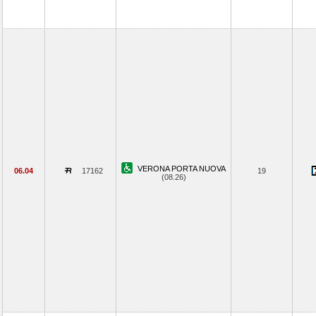
VERONA PORTA NUOVA
06.04
17162
19
(08.26)