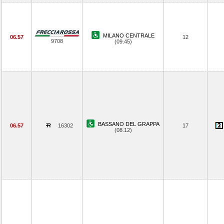
MILANO CENTRALE
06.57
12
9708
(09.45)
BASSANO DEL GRAPPA
06.57
16302
17
(08.12)