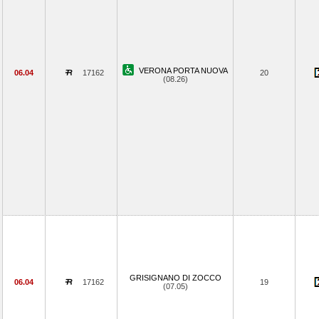
VERONA PORTA NUOVA
06.04
17162
20
(08.26)
GRISIGNANO DI ZOCCO
06.04
17162
19
(07.05)