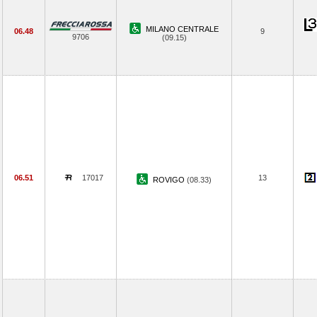
MILANO CENTRALE
06.48
9
9706
(09.15)
06.51
17017
13
ROVIGO
(08.33)