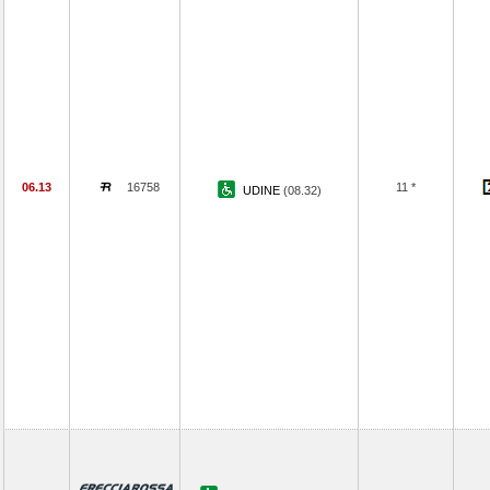
06.13
16758
11 *
UDINE
(08.32)