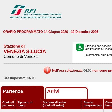
ORARIO PROGRAMMATO 14 Giugno 2026 - 12 Dicembre 2026
Stazione di
Stazione con servizio
alle Persone a Ridotta 
VENEZIA S.LUCIA
Informazioni sulla pre
Comune di Venezia
Nell'ora selezionata
04.00
non sono prev
Ora impostata: 06.00
Partenze
Arrivi
Orario di
Tipo e n. di
Stazione di arrivo
Binario
Class
partenza
treno
(orario di arrivo)
programmato
bord