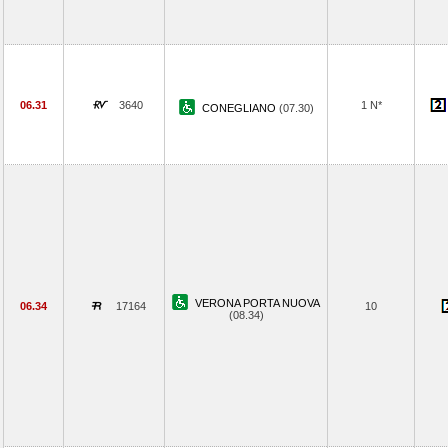
06.31
3640
1 N*
CONEGLIANO
(07.30)
VERONA PORTA NUOVA
06.34
17164
10
(08.34)