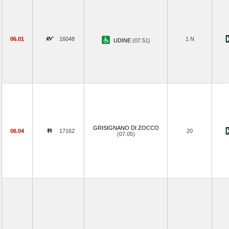
06.01
16048
1 N
UDINE
(07.51)
GRISIGNANO DI ZOCCO
06.04
17162
20
(07.05)