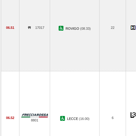
06.51
17017
22
ROVIGO
(08.33)
06.52
6
LECCE
(16.00)
8801