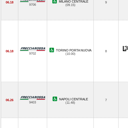
MILANO CENTRALE
06.18
9
9706
(09.15)
TORINO PORTA NUOVA
06.18
8
9702
(10.00)
NAPOLI CENTRALE
06.26
7
9403
(11.48)