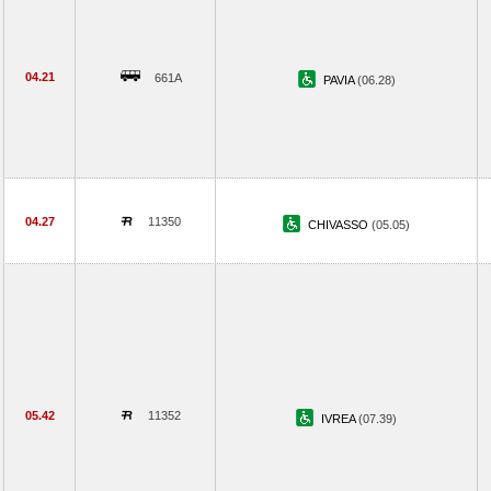
04.21
661A
PAVIA
(06.28)
04.27
11350
CHIVASSO
(05.05)
05.42
11352
IVREA
(07.39)