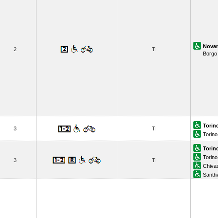
Novar
2
TI
Borgo 
Torin
3
TI
Torino
Torin
Torino
3
TI
Chiva
Santhi