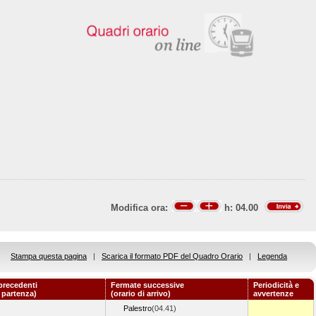
Modifica ora:
h:
04.00
Stampa questa pagina
|
Scarica il formato PDF del Quadro Orario
|
Legenda
precedenti
Fermate successive
Periodicità e
i partenza)
(orario di arrivo)
avvertenze
Palestro
(04.41)