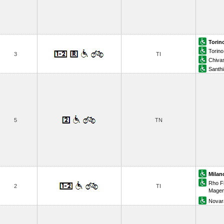
Torin
Torino
3
TI
Chiva
Santhi
5
TN
Milan
Rho F
2
TI
Magen
Novar