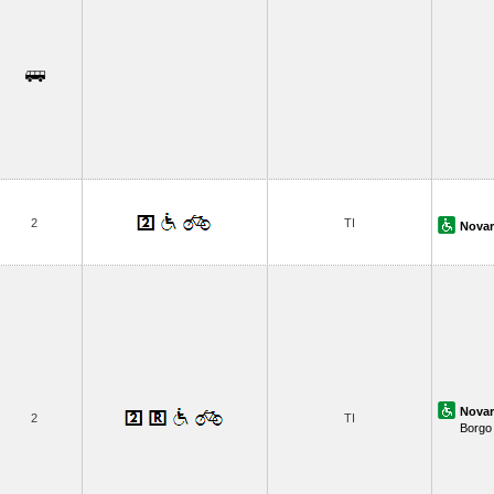
2
TI
Novar
Novar
2
TI
Borgo 