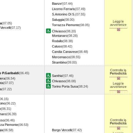
Bianze'
(07.44)
Livorno Ferraris
(07.49)
S.Antonino Di S.
(07.55)
Saluggia
(08.00)
Leggi le
a
(07.05)
avvertenze
Torrazza Piemonte
(08.05)
Vercelli
(07.17)
Chivasso
(08.20)
Montanaro
(08.28)
Rodallo
(08.38)
Caluso
(08.42)
Candia Canavese
(08.48)
Mercenasco
(08.55)
Strambino
(09.00)
Controlla la
o P.Garibaldi
(06.45)
Periodicità
Santhia'
(07.46)
iera
(06.54)
Chivasso
(08.08)
ta
(07.07)
Leggi le
Torino Porta Susa
(08.24)
avvertenze
a
(07.22)
06.15)
bino
(06.22)
o
(06.31)
naro
(06.39)
Controlla la
sso
(06.46)
Periodicità
zza Piemonte
(06.53)
ia
(06.58)
Borgo Vercelli
(07.42)