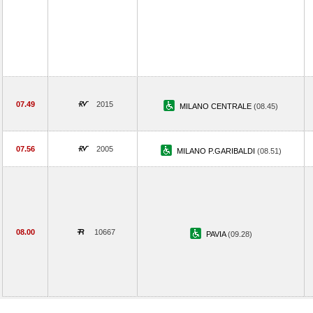
07.49
2015
MILANO CENTRALE
(08.45)
07.56
2005
MILANO P.GARIBALDI
(08.51)
08.00
10667
PAVIA
(09.28)