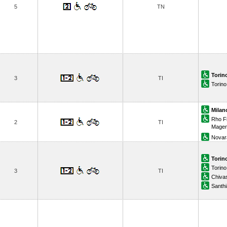
5
TN
Torin
3
TI
Torino
Milan
Rho F
2
TI
Magen
Novar
Torin
Torino
3
TI
Chiva
Santhi