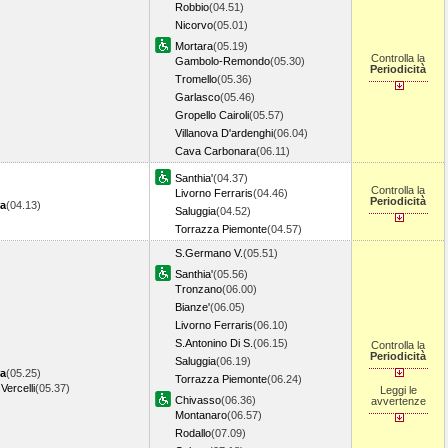
Robbio
(04.51)
Nicorvo
(05.01)
Mortara
(05.19)
Controlla la
Gambolo-Remondo
(05.30)
Periodicità
Tromello
(05.36)
Garlasco
(05.46)
Gropello Cairoli
(05.57)
Villanova D'ardenghi
(06.04)
Cava Carbonara
(06.11)
Santhia'
(04.37)
Controlla la
Livorno Ferraris
(04.46)
Periodicità
a
(04.13)
Saluggia
(04.52)
Torrazza Piemonte
(04.57)
S.Germano V.
(05.51)
Santhia'
(05.56)
Tronzano
(06.00)
Bianze'
(06.05)
Livorno Ferraris
(06.10)
S.Antonino Di S.
(06.15)
Controlla la
Periodicità
Saluggia
(06.19)
a
(05.25)
Torrazza Piemonte
(06.24)
Vercelli
(05.37)
Leggi le
Chivasso
(06.36)
avvertenze
Montanaro
(06.57)
Rodallo
(07.09)