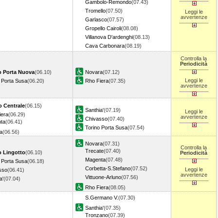
Gambolo-Remondo
(07.43)
Tromello
(07.50)
Leggi le
avvertenze
Garlasco
(07.57)
Gropello Cairoli
(08.08)
Villanova D'ardenghi
(08.13)
Cava Carbonara
(08.19)
Controlla la
Periodicità
o Porta Nuova
(06.10)
Novara
(07.12)
Leggi le
 Porta Susa
(06.20)
Rho Fiera
(07.35)
avvertenze
o Centrale
(06.15)
Santhia'
(07.19)
Leggi le
iera
(06.29)
avvertenze
Chivasso
(07.40)
ta
(06.41)
Torino Porta Susa
(07.54)
a
(06.56)
Novara
(07.31)
Controlla la
Trecate
(07.40)
o Lingotto
(06.10)
Periodicità
Magenta
(07.48)
 Porta Susa
(06.18)
Corbetta-S.Stefano
(07.52)
Leggi le
sso
(06.41)
avvertenze
Vittuone-Arluno
(07.56)
a'
(07.04)
Rho Fiera
(08.05)
S.Germano V.
(07.30)
Santhia'
(07.35)
Tronzano
(07.39)