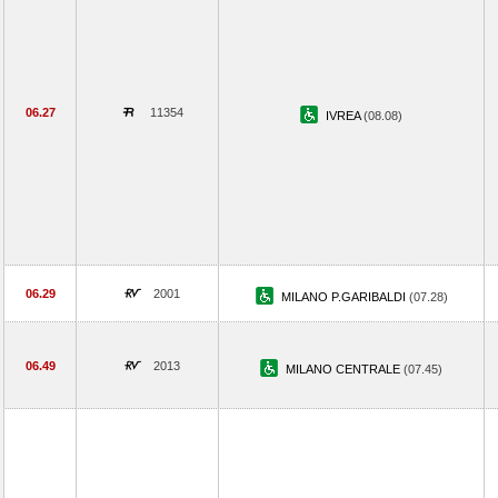
06.27
11354
IVREA
(08.08)
06.29
2001
MILANO P.GARIBALDI
(07.28)
06.49
2013
MILANO CENTRALE
(07.45)