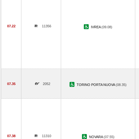
07.22
11356
IVREA
(09.08)
07.35
2052
TORINO PORTA NUOVA
(08.35)
07.38
11310
NOVARA
(07.55)