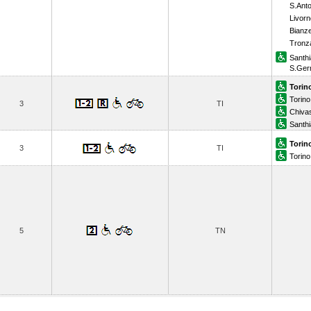
S.Anto
Livorn
Bianze
Tronz
Santhi
S.Ger
Torin
Torino
3
TI
Chiva
Santhi
Torin
3
TI
Torino
5
TN