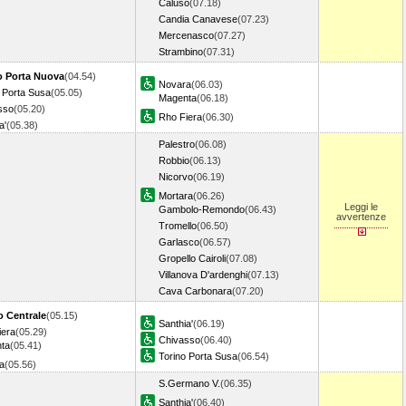
Caluso
(07.18)
Candia Canavese
(07.23)
Mercenasco
(07.27)
Strambino
(07.31)
o Porta Nuova
(04.54)
Novara
(06.03)
 Porta Susa
(05.05)
Magenta
(06.18)
sso
(05.20)
Rho Fiera
(06.30)
a'
(05.38)
Palestro
(06.08)
Robbio
(06.13)
Nicorvo
(06.19)
Mortara
(06.26)
Leggi le
Gambolo-Remondo
(06.43)
avvertenze
Tromello
(06.50)
Garlasco
(06.57)
Gropello Cairoli
(07.08)
Villanova D'ardenghi
(07.13)
Cava Carbonara
(07.20)
o Centrale
(05.15)
Santhia'
(06.19)
iera
(05.29)
Chivasso
(06.40)
ta
(05.41)
Torino Porta Susa
(06.54)
a
(05.56)
S.Germano V.
(06.35)
Santhia'
(06.40)