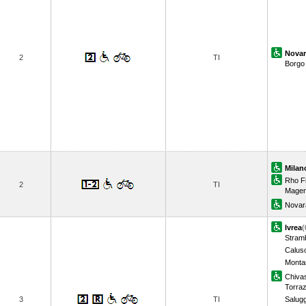
Novar
2
TI
Borgo 
Milan
Rho F
2
TI
Magen
Novar
Ivrea
(
Stram
Calus
Monta
Chiva
Torra
3
TI
Salugg