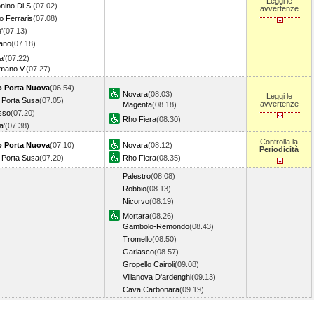
Leggi le
nino Di S.
(07.02)
avvertenze
o Ferraris
(07.08)
'
(07.13)
ano
(07.18)
a'
(07.22)
mano V.
(07.27)
o Porta Nuova
(06.54)
Novara
(08.03)
Leggi le
 Porta Susa
(07.05)
avvertenze
Magenta
(08.18)
sso
(07.20)
Rho Fiera
(08.30)
a'
(07.38)
Controlla la
o Porta Nuova
(07.10)
Novara
(08.12)
Periodicità
 Porta Susa
(07.20)
Rho Fiera
(08.35)
Palestro
(08.08)
Robbio
(08.13)
Nicorvo
(08.19)
Mortara
(08.26)
Gambolo-Remondo
(08.43)
Tromello
(08.50)
Garlasco
(08.57)
Gropello Cairoli
(09.08)
Villanova D'ardenghi
(09.13)
Cava Carbonara
(09.19)