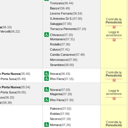
Tronzano
(06.44)
Bianze'
(06.49)
Livorno Ferraris
(06.54)
S.Antonino Di S.
(07.00)
Controlla la
Periodicità
Saluggia
(07.05)
a
(06.10)
Torrazza Piemonte
(07.10)
Vercelli
(06.22)
Leggi le
Chivasso
(07.25)
avvertenze
Montanaro
(07.31)
Rodallo
(07.36)
Caluso
(07.41)
Candia Canavese
(07.48)
Mercenasco
(07.56)
Strambino
(08.00)
Controlla la
o Porta Nuova
(05.40)
Novara
(06.43)
Periodicità
 Porta Susa
(05.49)
Rho Fiera
(07.15)
o Porta Nuova
(05.54)
Novara
(07.03)
Leggi le
 Porta Susa
(06.05)
avvertenze
Magenta
(07.18)
sso
(06.20)
Rho Fiera
(07.30)
a'
(06.38)
Palestro
(07.02)
Robbio
(07.09)
Nicorvo
(07.19)
Controlla la
Mortara
(07.26)
Periodicità