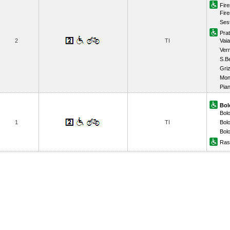
Fire
Fire
Sest
Prat
2
TI
Vai
Ver
S.B
Gri
Mon
Pia
Bol
Bolo
1
TI
Bol
Bolo
Ras