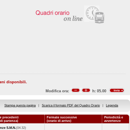
eni disponibili.
Modifica ora:
h:
05.00
Stampa questa pagina
|
Scarica il formato PDF del Quadro Orario
|
Legenda
e precedenti
Fermate successive
Periodicità e
 di partenza)
(orario di arrivo)
avvertenze
enze S.M.N.
(04.32)