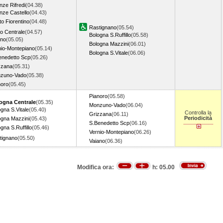
nze Rifredi
(04.38)
nze Castello
(04.43)
o Fiorentino
(04.48)
Rastignano
(05.54)
o Centrale
(04.57)
Bologna S.Ruffillo
(05.58)
ano
(05.05)
Bologna Mazzini
(06.01)
nio-Montepiano
(05.14)
Bologna S.Vitale
(06.06)
enedetto Scp
(05.26)
zzana
(05.31)
zuno-Vado
(05.38)
noro
(05.45)
Pianoro
(05.58)
ogna Centrale
(05.35)
Monzuno-Vado
(06.04)
gna S.Vitale
(05.40)
Controlla la
Grizzana
(06.11)
Periodicità
ogna Mazzini
(05.43)
S.Benedetto Scp
(06.16)
gna S.Ruffillo
(05.46)
Vernio-Montepiano
(06.26)
tignano
(05.50)
Vaiano
(06.36)
Modifica ora:
h:
05.00