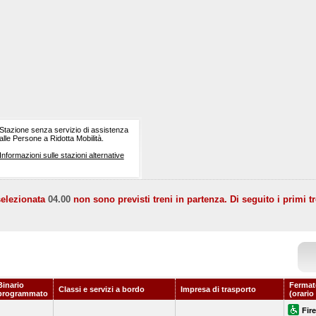
Stazione senza servizio di assistenza
alle Persone a Ridotta Mobilità.
Informazioni sulle stazioni alternative
selezionata
04.00
non sono previsti treni in partenza. Di seguito i primi tr
Binario
Fermat
Classi e servizi a bordo
Impresa di trasporto
programmato
(orario
Fir