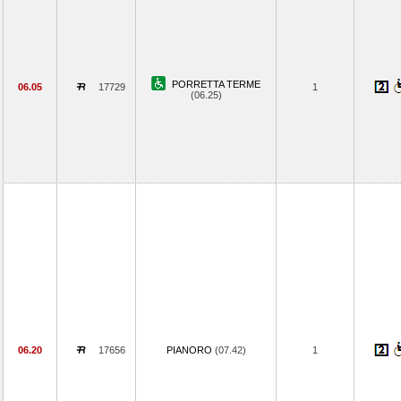
PORRETTA TERME
06.05
17729
1
(06.25)
06.20
17656
PIANORO
(07.42)
1