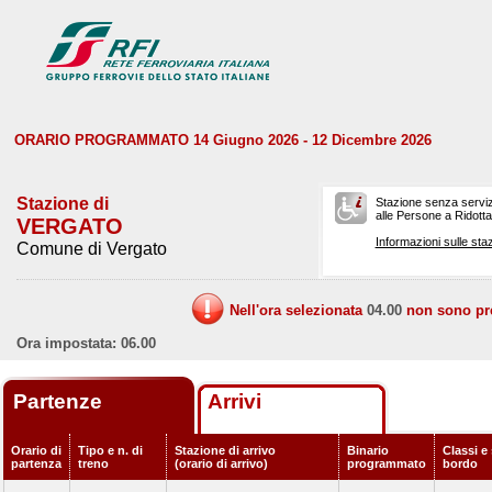
ORARIO PROGRAMMATO 14 Giugno 2026 - 12 Dicembre 2026
Stazione di
Stazione senza serviz
alle Persone a Ridotta 
VERGATO
Informazioni sulle staz
Comune di Vergato
Nell'ora selezionata
04.00
non sono prev
Ora impostata: 06.00
Partenze
Arrivi
Orario di
Tipo e n. di
Stazione di arrivo
Binario
Classi e 
partenza
treno
(orario di arrivo)
programmato
bordo