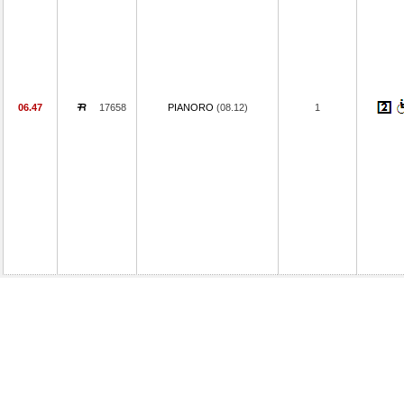
06.47
17658
PIANORO
(08.12)
1