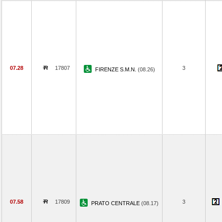
07.28
17807
3
FIRENZE S.M.N.
(08.26)
07.58
17809
3
PRATO CENTRALE
(08.17)