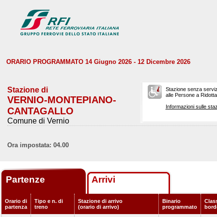
ORARIO PROGRAMMATO 14 Giugno 2026 - 12 Dicembre 2026
Stazione di
Stazione senza serviz
alle Persone a Ridotta 
VERNIO-MONTEPIANO-
Informazioni sulle staz
CANTAGALLO
Comune di Vernio
Ora impostata: 04.00
Partenze
Arrivi
Orario di
Tipo e n. di
Stazione di arrivo
Binario
Class
partenza
treno
(orario di arrivo)
programmato
bord