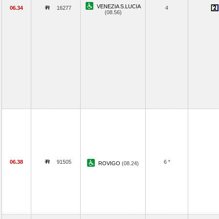
VENEZIA S.LUCIA
06.34
16277
4
(08.56)
06.38
91505
6 *
ROVIGO
(08.24)