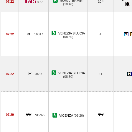
ROMA TERMINI
07.22
10 *
8951
(10.40)
VENEZIA S.LUCIA
07.22
16017
4
(08.50)
VENEZIA S.LUCIA
07.22
3487
11
(08.50)
07.29
VE265
VICENZA
(09.26)