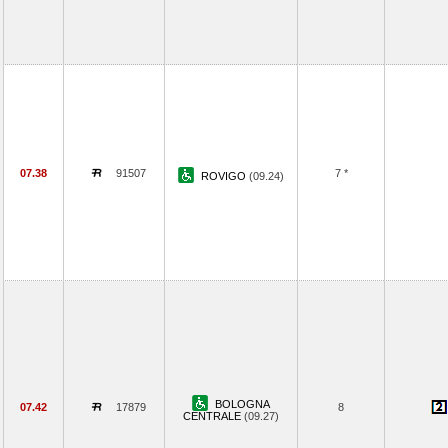
07.38
91507
7 *
ROVIGO
(09.24)
BOLOGNA
07.42
17879
8
CENTRALE
(09.27)