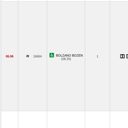
BOLZANO BOZEN
06.06
16664
1
(08.25)