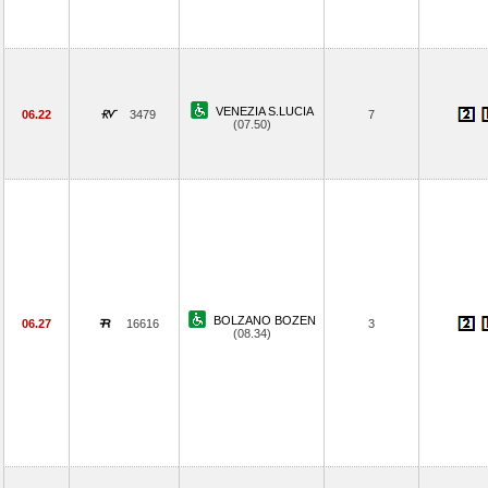
VENEZIA S.LUCIA
06.22
3479
7
(07.50)
BOLZANO BOZEN
06.27
16616
3
(08.34)