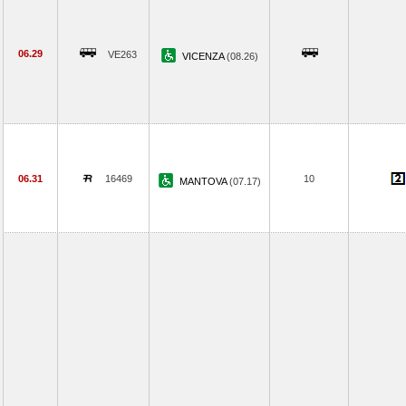
06.29
VE263
VICENZA
(08.26)
06.31
16469
10
MANTOVA
(07.17)