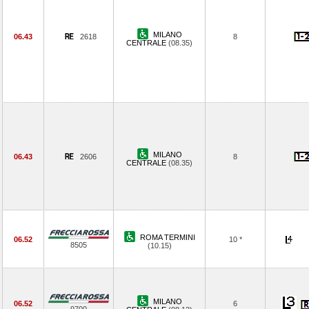
MILANO
06.43
2618
8
CENTRALE
(08.35)
MILANO
06.43
2606
8
CENTRALE
(08.35)
ROMA TERMINI
06.52
10 *
8505
(10.15)
MILANO
06.52
6