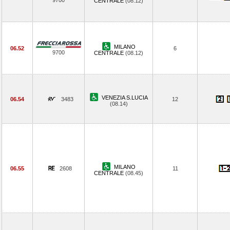
9700
CENTRALE
(08.12)
MILANO
06.52
6
9700
CENTRALE
(08.12)
VENEZIA S.LUCIA
06.54
3483
12
(08.14)
MILANO
06.55
2608
11
CENTRALE
(08.45)