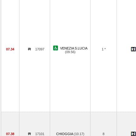
VENEZIA S.LUCIA
07.34
17097
1 *
(09.56)
07.38
17101
CHIOGGIA
(10.17)
8