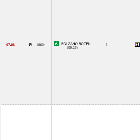
BOLZANO BOZEN
07.06
16604
1
(09.25)