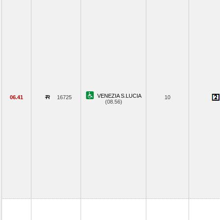
VENEZIA S.LUCIA
06.41
16725
10
(08.56)