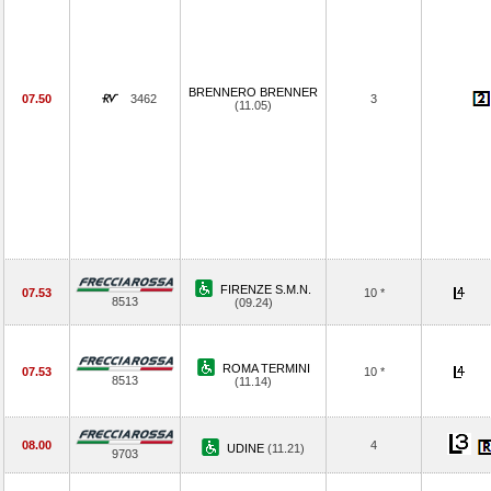
BRENNERO BRENNER
07.50
3462
3
(11.05)
FIRENZE S.M.N.
07.53
10 *
8513
(09.24)
ROMA TERMINI
07.53
10 *
8513
(11.14)
08.00
4
UDINE
(11.21)
9703