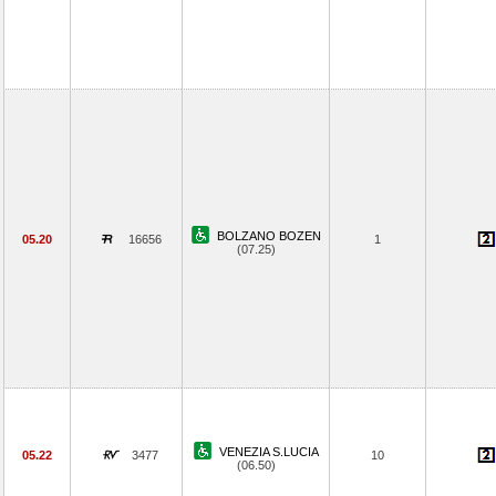
BOLZANO BOZEN
05.20
16656
1
(07.25)
VENEZIA S.LUCIA
05.22
3477
10
(06.50)