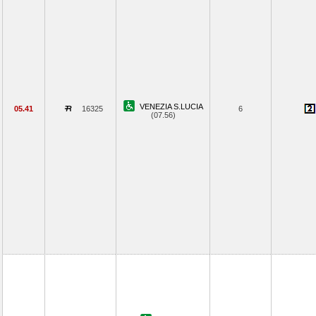
VENEZIA S.LUCIA
05.41
16325
6
(07.56)