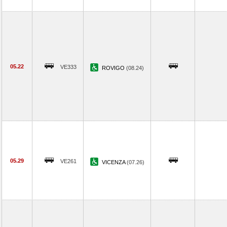
05.22
VE333
ROVIGO
(08.24)
05.29
VE261
VICENZA
(07.26)