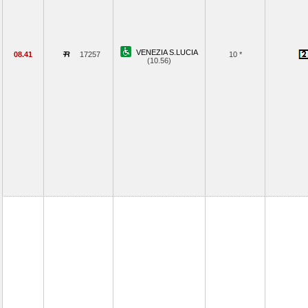
VENEZIA S.LUCIA
08.41
17257
10 *
(10.56)