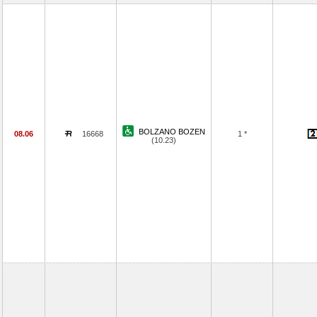
BOLZANO BOZEN
08.06
16668
1 *
(10.23)