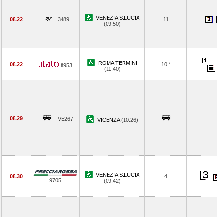
VENEZIA S.LUCIA
08.22
3489
11
(09.50)
ROMA TERMINI
08.22
10 *
8953
(11.40)
08.29
VE267
VICENZA
(10.26)
VENEZIA S.LUCIA
08.30
4
9705
(09.42)