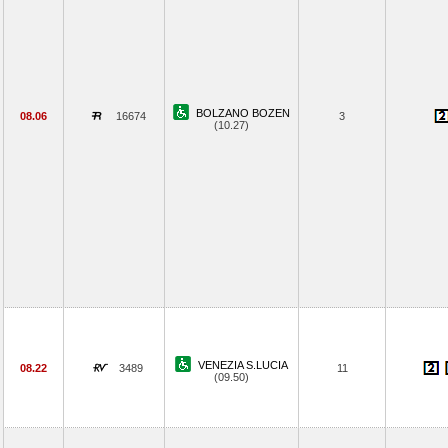
BOLZANO BOZEN
08.06
16674
3
(10.27)
VENEZIA S.LUCIA
08.22
3489
11
(09.50)