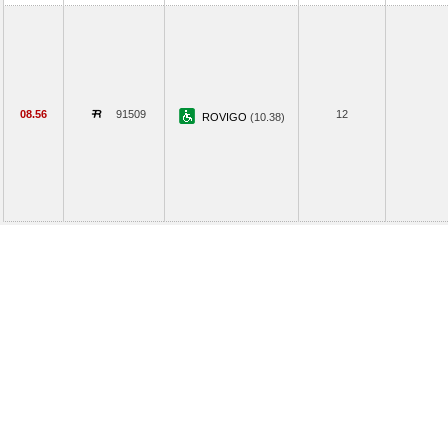
08.56
91509
12
ROVIGO
(10.38)