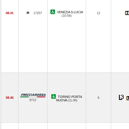
VENEZIA S.LUCIA
08.41
17257
12
(10.56)
TORINO PORTA
08.46
6
9712
NUOVA
(11.06)