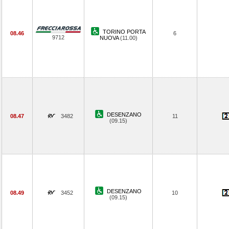
TORINO PORTA
08.46
6
9712
NUOVA
(11.00)
DESENZANO
08.47
3482
11
(09.15)
DESENZANO
08.49
3452
10
(09.15)