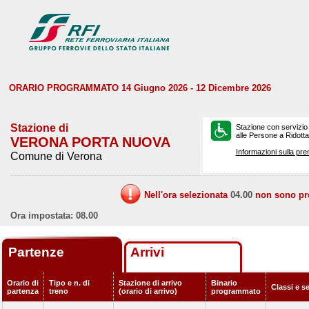
ORARIO PROGRAMMATO 14 Giugno 2026 - 12 Dicembre 2026
Stazione di
Stazione con servizio
alle Persone a Ridotta 
VERONA PORTA NUOVA
Informazioni sulla pre
Comune di Verona
Nell'ora selezionata
04.00
non sono prev
Ora impostata: 08.00
Partenze
Arrivi
Orario di
Tipo e n. di
Stazione di arrivo
Binario
Classi e s
partenza
treno
(orario di arrivo)
programmato