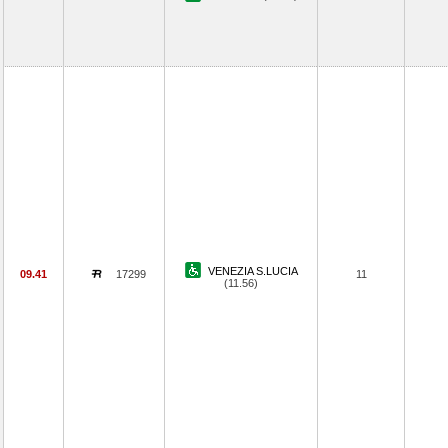
VENEZIA S.LUCIA
09.41
17299
11
(11.56)