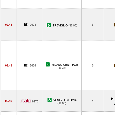
09.43
2624
3
TREVIGLIO
(11.03)
MILANO CENTRALE
09.43
2624
3
(11.35)
VENEZIA S.LUCIA
09.49
4
8975
(11.03)