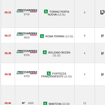
TORINO PORTA
09.32
6
9716
NUOVA
(12.01)
09.37
8
ROMA TERMINI
(13.10)
8503
BOLZANO BOZEN
09.38
4
8703
(11.11)
FORTEZZA
09.38
4
8703
FRANZENSFESTE
(11.52)
09.40
3420
12
MANTOVA
(10.32)