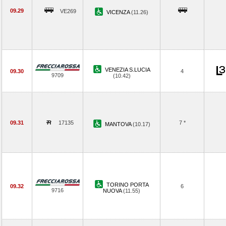
09.29
VE269
VICENZA
(11.26)
VENEZIA S.LUCIA
09.30
4
9709
(10.42)
09.31
17135
7 *
MANTOVA
(10.17)
TORINO PORTA
09.32
6
9716
NUOVA
(11.55)