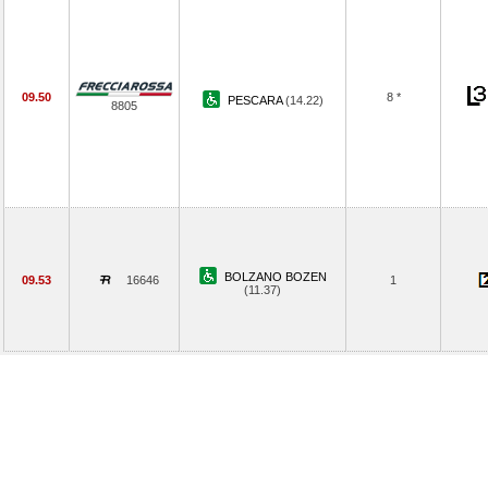
09.50
8 *
PESCARA
(14.22)
8805
BOLZANO BOZEN
09.53
16646
1
(11.37)