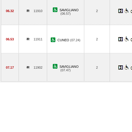
SAVIGLIANO
06.32
11910
2
(06.57)
06.53
11911
2
CUNEO
(07.24)
SAVIGLIANO
07.17
11902
2
(07.47)