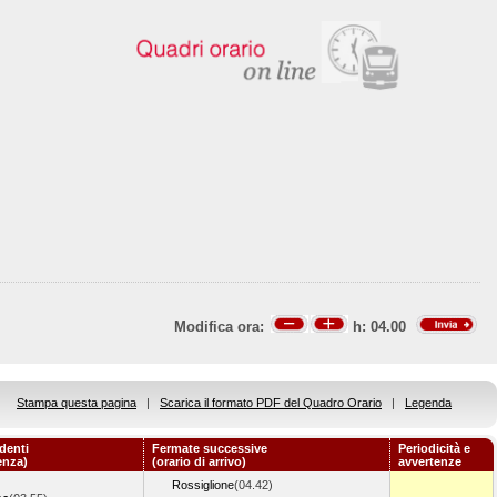
Modifica ora:
h:
04.00
Stampa questa pagina
|
Scarica il formato PDF del Quadro Orario
|
Legenda
denti
Fermate successive
Periodicità e
enza)
(orario di arrivo)
avvertenze
Rossiglione
(04.42)