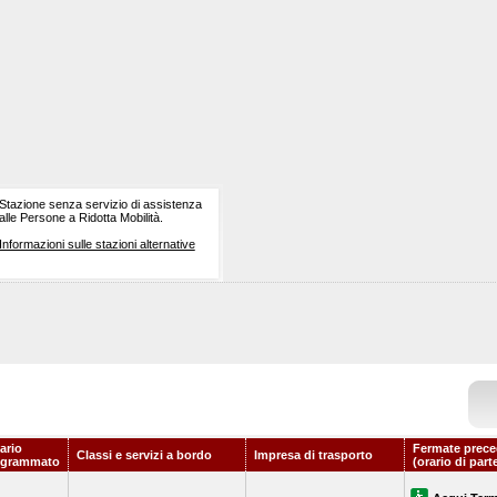
Stazione senza servizio di assistenza
alle Persone a Ridotta Mobilità.
Informazioni sulle stazioni alternative
ario
Fermate prece
Classi e servizi a bordo
Impresa di trasporto
ogrammato
(orario di part