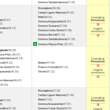
Genova Sampierdarena
(07.20)
Rossiglione
(06.36)
Campo Ligure-Masone
(06.42)
Mele
(06.51)
Controlla la
me
(06.07)
Periodicità
Genova Acquasanta
(06.57)
2)
Genova Granara
(07.04)
molino
(06.17)
Leggi le
Genova Costa Sestri
(07.08)
avvertenze
24)
Genova Borzoli
(07.13)
Genova Sampierdarena
(07.20)
Genova Piazza Princ.
(07.27)
ignole
(06.00)
zza Princ.
(06.07)
pierdarena
(06.14)
Controlla la
Periodicità
zoli
(06.21)
Molare
(07.04)
ta Sestri
(06.24)
Prasco-Cremolino
(07.11)
Leggi le
quasanta
(06.33)
Visone
(07.21)
avvertenze
ure-Masone
(06.47)
(06.53)
Rossiglione
(07.35)
Campo Ligure-Masone
(07.43)
Controlla la
Mele
(07.51)
me
(07.03)
Periodicità
8)
Genova Acquasanta
(07.57)
molino
(07.15)
Genova Costa Sestri
(08.07)
Leggi le