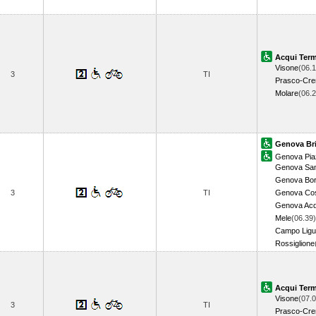
Acqui Ter
Visone
(06.1
3
TI
Prasco-Cre
Molare
(06.
Genova Br
Genova Pia
Genova Sam
Genova Bor
3
TI
Genova Cos
Genova Ac
Mele
(06.39)
Campo Lig
Rossiglione
Acqui Ter
Visone
(07.0
3
TI
Prasco-Cre