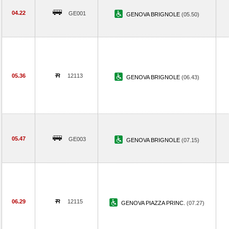
04.22
GE001
GENOVA BRIGNOLE
(05.50)
05.36
12113
GENOVA BRIGNOLE
(06.43)
05.47
GE003
GENOVA BRIGNOLE
(07.15)
06.29
12115
GENOVA PIAZZA PRINC.
(07.27)