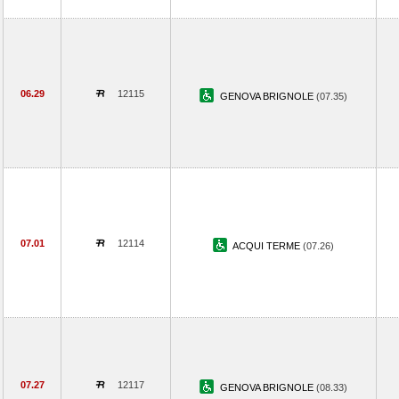
06.29
12115
GENOVA BRIGNOLE
(07.35)
07.01
12114
ACQUI TERME
(07.26)
07.27
12117
GENOVA BRIGNOLE
(08.33)