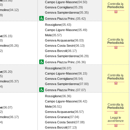
me
(03.55)
Campo Ligure-Masone
(04.50)
Controlla la
0)
Periodicità
Genova Cornigliano
(05.29)
molino
(04.12)
Genova Sampierdarena
(05.35)
19)
Genova Piazza Princ.
(05.42)
Rossiglione
(05.43)
Campo Ligure-Masone
(05.49)
Mele
(05.57)
me
(05.15)
Controlla la
0)
Genova Acquasanta
(06.03)
Periodicità
molino
(05.26)
Genova Costa Sestri
(06.13)
32)
Genova Borzoli
(06.17)
Genova Sampierdarena
(06.29)
Genova Piazza Princ.
(06.36)
Rossiglione
(06.07)
me
(05.20)
Campo Ligure-Masone
(06.15)
Controlla la
5)
Periodicità
Genova Cornigliano
(06.54)
molino
(05.37)
Genova Sampierdarena
(07.00)
44)
Genova Piazza Princ.
(07.07)
Rossiglione
(06.36)
Campo Ligure-Masone
(06.42)
Controlla la
Mele
(06.51)
me
(06.07)
Periodicità
2)
Genova Acquasanta
(06.57)
molino
(06.17)
Genova Granara
(07.04)
Leggi le
avvertenze
24)
Genova Costa Sestri
(07.08)
Genova Borzoli
(07.13)