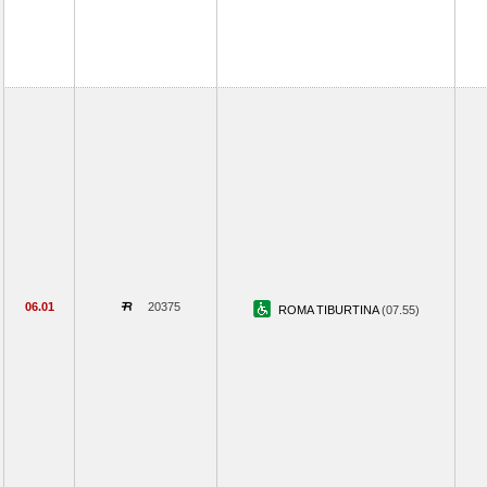
06.01
20375
ROMA TIBURTINA
(07.55)