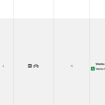
Viterbo
2
TI
Viterbo