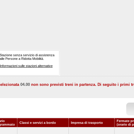
Stazione senza servizio di assistenza
alle Persone a Ridotta Mobilità.
Informazioni sulle stazioni alternative
selezionata
04.00
non sono previsti treni in partenza. Di seguito i primi tr
rio
Fermate pr
Classi e servizi a bordo
Impresa di trasporto
grammato
(orario di 