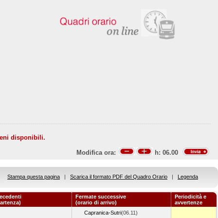
eni disponibili.
Modifica ora:
h:
06.00
Stampa questa pagina
|
Scarica il formato PDF del Quadro Orario
|
Legenda
ecedenti
Fermate successive
Periodicità e
partenza)
(orario di arrivo)
avvertenze
Capranica-Sutri
(06.11)