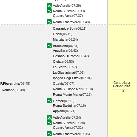
Valle Aurelia
(07.29)
Roma S.Pietro
(07.33)
Quattro Venti
(07.37)
Roma Trastevere
(07.40)
Capranica-Sutri
(06.11)
Oriolo
(06.19)
Manziana
(06.24)
Bracciano
(06.31)
Anguillara
(06.42)
Cesano Di Roma
(06.47)
Olgiata
(06.53)
La Storta
(06.57)
La Giustiniana
(07.01)
Ipogeo Degli Ottavi
(07.04)
Controlla la
 P.Fiorentina
(05.45)
Ottavia
(07.07)
Periodicità
Roma S.Filippo Neri
(07.10)
 P.Romana
(05.49)
Roma Monte Mario
(07.13)
Gemelli
(07.16)
Roma Balduina
(07.19)
Appiano
(07.21)
Valle Aurelia
(07.24)
Roma S.Pietro
(07.28)
Quattro Venti
(07.32)
Roma Trastevere
(07.35)