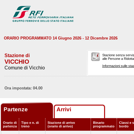
ORARIO PROGRAMMATO 14 Giugno 2026 - 12 Dicembre 2026
Stazione di
Stazione senza serviz
alle Persone a Ridotta 
VICCHIO
Informazioni sulle staz
Comune di Vicchio
Ora impostata: 04.00
Partenze
Arrivi
Orario di
Tipo e n. di
Stazione di arrivo
Binario
Classi e s
partenza
treno
(orario di arrivo)
programmato
bordo