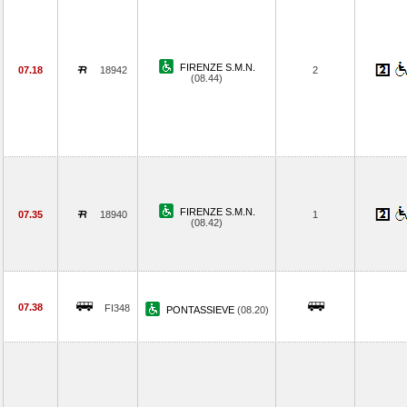
FIRENZE S.M.N.
07.18
18942
2
(08.44)
FIRENZE S.M.N.
07.35
18940
1
(08.42)
07.38
FI348
PONTASSIEVE
(08.20)