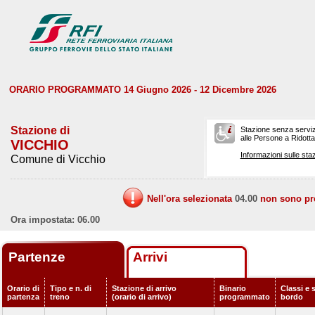
ORARIO PROGRAMMATO 14 Giugno 2026 - 12 Dicembre 2026
Stazione di
Stazione senza serviz
alle Persone a Ridotta 
VICCHIO
Informazioni sulle staz
Comune di Vicchio
Nell'ora selezionata
04.00
non sono prev
Ora impostata: 06.00
Partenze
Arrivi
Orario di
Tipo e n. di
Stazione di arrivo
Binario
Classi e s
partenza
treno
(orario di arrivo)
programmato
bordo