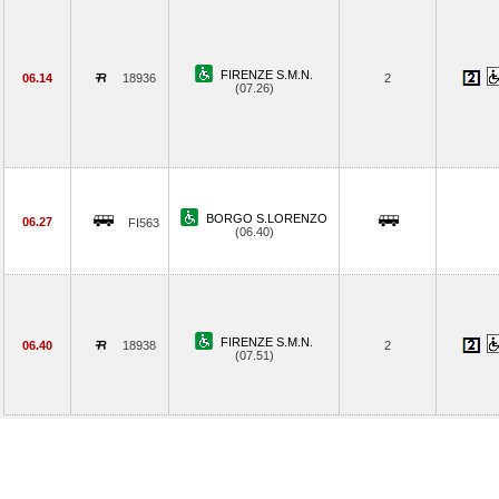
FIRENZE S.M.N.
06.14
18936
2
(07.26)
BORGO S.LORENZO
06.27
FI563
(06.40)
FIRENZE S.M.N.
06.40
18938
2
(07.51)