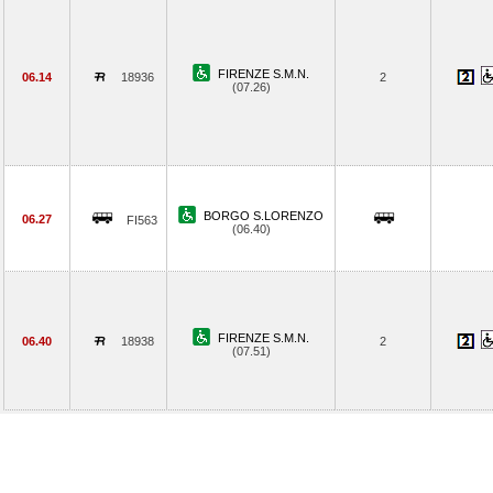
FIRENZE S.M.N.
06.14
18936
2
(07.26)
BORGO S.LORENZO
06.27
FI563
(06.40)
FIRENZE S.M.N.
06.40
18938
2
(07.51)