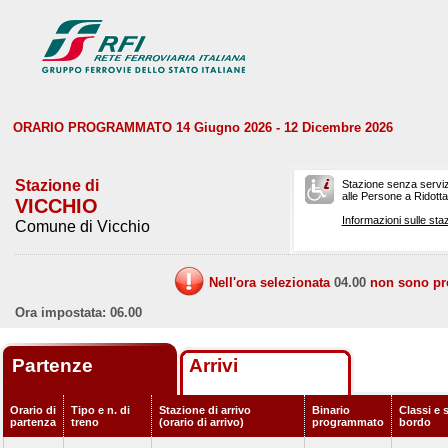
ORARIO PROGRAMMATO 14 Giugno 2026 - 12 Dicembre 2026
Stazione di
Stazione senza serviz
alle Persone a Ridotta 
VICCHIO
Informazioni sulle staz
Comune di Vicchio
Nell'ora selezionata
04.00
non sono prev
Ora impostata: 06.00
Partenze
Arrivi
Orario di
Tipo e n. di
Stazione di arrivo
Binario
Classi e s
partenza
treno
(orario di arrivo)
programmato
bordo