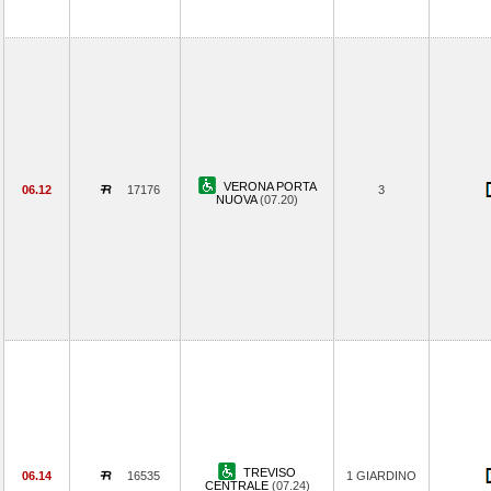
VERONA PORTA
06.12
17176
3
NUOVA
(07.20)
TREVISO
06.14
16535
1 GIARDINO
CENTRALE
(07.24)