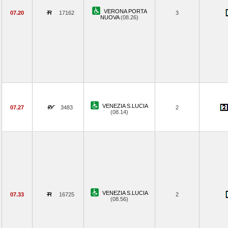
VERONA PORTA
07.20
17162
3
NUOVA
(08.26)
VENEZIA S.LUCIA
07.27
3483
2
(08.14)
VENEZIA S.LUCIA
07.33
16725
2
(08.56)