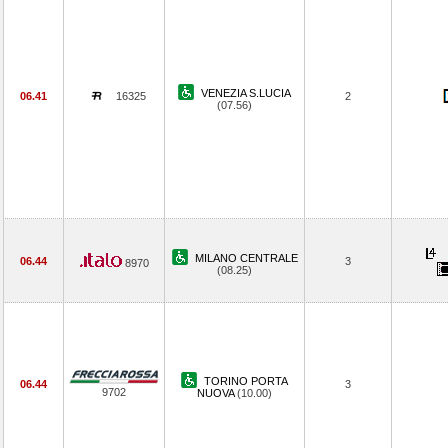
VENEZIA S.LUCIA
06.41
16325
2
(07.56)
MILANO CENTRALE
06.44
3
8970
(08.25)
TORINO PORTA
06.44
3
9702
NUOVA
(10.00)