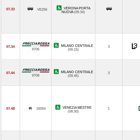
VERONA PORTA
07.33
VE256
NUOVA
(09.34)
MILANO CENTRALE
07.34
3
9706
(09.15)
MILANO CENTRALE
07.44
3
9708
(09.45)
VENEZIA MESTRE
07.48
16054
1
(08.30)