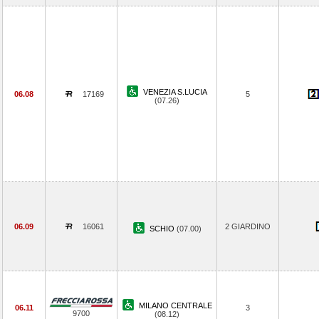
VENEZIA S.LUCIA
06.08
17169
5
(07.26)
06.09
16061
2 GIARDINO
SCHIO
(07.00)
MILANO CENTRALE
06.11
3
9700
(08.12)