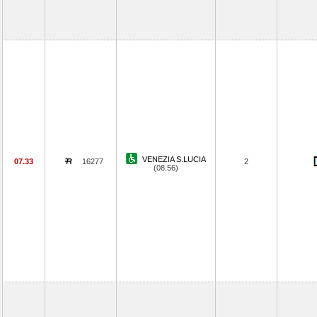
VENEZIA S.LUCIA
07.33
16277
2
(08.56)