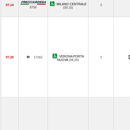
MILANO CENTRALE
07.14
3
9706
(09.15)
VERONA PORTA
07.20
17162
3
NUOVA
(08.26)