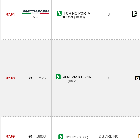
TORINO PORTA
07.04
3
9702
NUOVA
(10.00)
VENEZIA S.LUCIA
07.08
17175
1
(08.26)
07.09
16063
2 GIARDINO
SCHIO
(08.00)