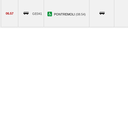
06.57
GE041
PONTREMOLI
(08.54)