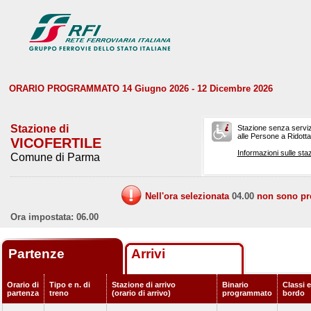
ORARIO PROGRAMMATO 14 Giugno 2026 - 12 Dicembre 2026
Stazione di
Stazione senza serviz
alle Persone a Ridotta 
VICOFERTILE
Informazioni sulle staz
Comune di Parma
Nell'ora selezionata
04.00
non sono prev
Ora impostata: 06.00
Partenze
Arrivi
Orario di
Tipo e n. di
Stazione di arrivo
Binario
Classi e
partenza
treno
(orario di arrivo)
programmato
bordo