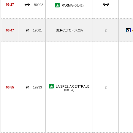
06.27
B0022
PARMA
(06.41)
06.47
19501
BERCETO
(07.28)
2
LA SPEZIA CENTRALE
06.55
19233
2
(08.54)