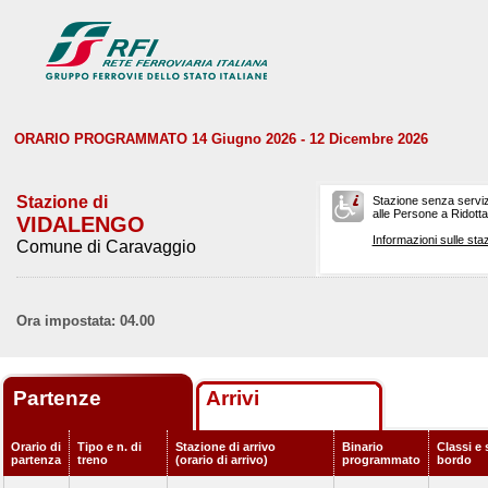
ORARIO PROGRAMMATO 14 Giugno 2026 - 12 Dicembre 2026
Stazione di
Stazione senza serviz
alle Persone a Ridotta 
VIDALENGO
Informazioni sulle staz
Comune di Caravaggio
Ora impostata: 04.00
Partenze
Arrivi
Orario di
Tipo e n. di
Stazione di arrivo
Binario
Classi e 
partenza
treno
(orario di arrivo)
programmato
bordo