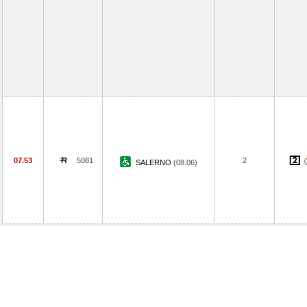
07.53
5081
2
SALERNO
(08.06)