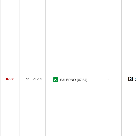
07.38
21299
2
SALERNO
(07.54)