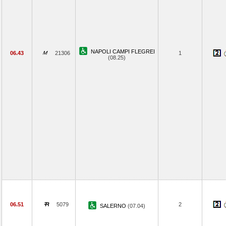
NAPOLI CAMPI FLEGREI
06.43
21306
1
(08.25)
06.51
5079
2
SALERNO
(07.04)