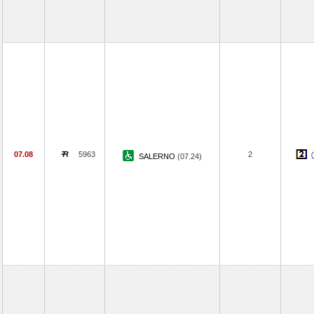
07.08
5963
2
SALERNO
(07.24)