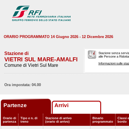
ORARIO PROGRAMMATO 14 Giugno 2026 - 12 Dicembre 2026
Stazione di
Stazione senza serviz
alle Persone a Ridotta 
VIETRI SUL MARE-AMALFI
Informazioni sulle staz
Comune di Vietri Sul Mare
Ora impostata: 04.00
Partenze
Arrivi
Orario di
Tipo e n. di
Stazione di arrivo
Binario
Classi e
partenza
treno
(orario di arrivo)
programmato
bordo