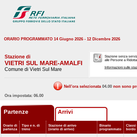
ORARIO PROGRAMMATO 14 Giugno 2026 - 12 Dicembre 2026
Stazione di
Stazione senza serviz
alle Persone a Ridotta 
VIETRI SUL MARE-AMALFI
Informazioni sulle staz
Comune di Vietri Sul Mare
Nell'ora selezionata
04.00
non sono prev
Ora impostata: 06.00
Partenze
Arrivi
Orario di
Tipo e n. di
Stazione di arrivo
Binario
Classi 
partenza
treno
(orario di arrivo)
programmato
bordo