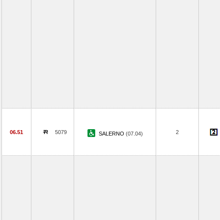
06.51
5079
2
SALERNO
(07.04)