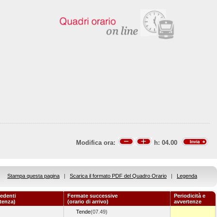
Modifica ora:
h:
04.00
Stampa questa pagina
|
Scarica il formato PDF del Quadro Orario
|
Legenda
edenti
Fermate successive
Periodicità e
rtenza)
(orario di arrivo)
avvertenze
Tende
(07.49)