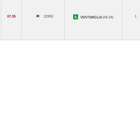
07.35
22955
1
VENTIMIGLIA
(09.24)