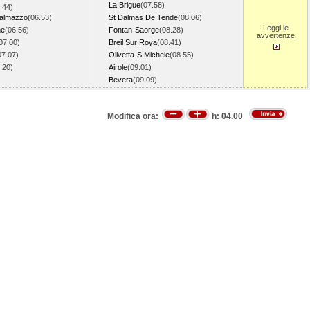
La Brigue
(07.58)
.44)
Dalmazzo
(06.53)
St Dalmas De Tende
(08.06)
Leggi le
ne
(06.56)
Fontan-Saorge
(08.28)
avvertenze
07.00)
Breil Sur Roya
(08.41)
07.07)
Olivetta-S.Michele
(08.55)
7.20)
Airole
(09.01)
Bevera
(09.09)
Modifica ora:
h:
04.00