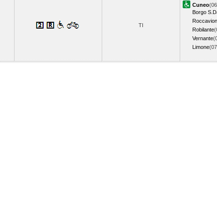
Cuneo
(06
Borgo S.
Roccavio
TI
Robilante
(
Vernante
(
Limone
(0