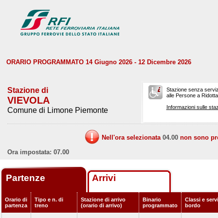
ORARIO PROGRAMMATO 14 Giugno 2026 - 12 Dicembre 2026
Stazione di
Stazione senza serviz
alle Persone a Ridotta 
VIEVOLA
Informazioni sulle staz
Comune di Limone Piemonte
Nell'ora selezionata
04.00
non sono prev
Ora impostata: 07.00
Partenze
Arrivi
Orario di
Tipo e n. di
Stazione di arrivo
Binario
Classi e servi
partenza
treno
(orario di arrivo)
programmato
bordo