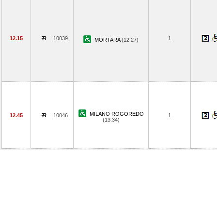
12.15
10039
1
MORTARA
(12.27)
MILANO ROGOREDO
12.45
10046
1
(13.34)