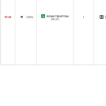
ROMA TIBURTINA
07.16
23251
1
(08.37)