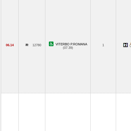
VITERBO P.ROMANA
06.14
12780
1
(07.39)